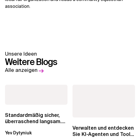
association.
Unsere Ideen
Weitere Blogs
Alle anzeigen
Standardmäßig sicher,
überraschend langsam.
Was AWS vergessen hat,
Verwalten und entdecken
Yev Dytyniuk
über die RDS...
Sie KI-Agenten und Tools