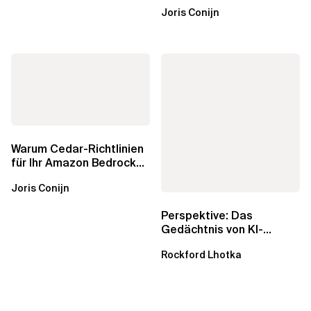
mit Amazon Bedrock
Joris Conijn
AgentCore...
Warum Cedar-Richtlinien
für Ihr Amazon Bedrock
AgentCore Gateway
Joris Conijn
wichtig sind
Perspektive: Das
Gedächtnis von KI-
Agenten – Einblicke aus
Rockford Lhotka
dem...