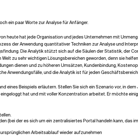
och ein paar Worte zur Analyse für Anfänger.
g von heute hat jede Organisation und jedes Unternehmen mit Unme
rozess der Anwendung quantitativer Techniken zur Analyse und Inter
findung. Die Analytik stützt sich auf die Säulen der Statistik, de
en Welt zu sehr wichtigen Lösungsbereichen geworden, denn sie helfe
idungen dienen und zu höheren Umsätzen, Kundenbindung, Kostenopt
liche Anwendungsfälle, und die Analytik ist für jeden Geschäftsbereich
 eines Beispiels erläutern. Stellen Sie sich ein Szenario vor, in dem 
geloggt hat und mit voller Konzentration arbeitet. Er möchte einig
ellen.
den (bei der es sich um ein zentralisiertes Portal handeln kann, da
 ursprünglichen Arbeitsablauf wieder aufzunehmen