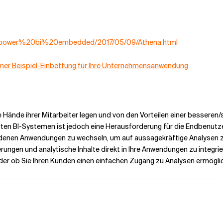
ies/power%20bi%20embedded/2017/05/09/Athena.html
 einer Beispiel-Einbettung für Ihre Unternehmensanwendung
e Hände ihrer Mitarbeiter legen und von den Vorteilen einer besser
erten BI-Systemen ist jedoch eine Herausforderung für die Endbenutze
edenen Anwendungen zu wechseln, um auf aussagekräftige Analysen z
rungen und analytische Inhalte direkt in Ihre Anwendungen zu integri
r ob Sie Ihren Kunden einen einfachen Zugang zu Analysen ermöglich