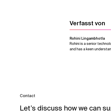
Verfasst von
Rohini Lingambhotla
Rohini is a senior techno
and has a keen understand
Contact
Let’s discuss how we can su