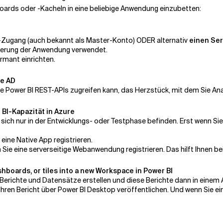
oards oder -Kacheln in eine beliebige Anwendung einzubetten:
-Zugang (auch bekannt als Master-Konto) ODER alternativ
einen Ser
zierung der Anwendung verwendet.
mant einrichten.
re AD
die Power BI REST-APIs zugreifen kann, das Herzstück, mit dem Sie An
 BI-Kapazität in Azure
 sich nur in der Entwicklungs- oder Testphase befinden. Erst wenn Sie
ine Native App registrieren.
Sie eine serverseitige Webanwendung registrieren. Das hilft Ihnen b
shboards, or tiles into a new Workspace in Power BI
Berichte und Datensätze erstellen und diese Berichte dann in einem A
hren Bericht über Power BI Desktop veröffentlichen. Und wenn Sie ei