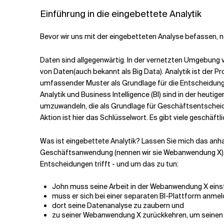
Einführung in die eingebettete Analytik
Verwandte Themen
Bevor wir uns mit der eingebetteten Analyse befassen, n
Daten sind allgegenwärtig. In der vernetzten Umgebun
von Daten
(auch bekannt als Big Data
).
Analytik
ist der P
umfassender Muster als Grundlage für die Entscheidungs
Analytik und Business Intelligence (BI)
sind in der heutig
umzuwandeln, die als Grundlage für Geschäftsentsche
Aktion
ist hier das Schlüsselwort. Es gibt viele geschäft
Was ist eingebettete Analytik? Lassen Sie mich das anhand
Geschäftsanwendung (nennen wir sie Webanwendung X) ein
Entscheidungen trifft - und um das zu tun:
John muss seine Arbeit in der Webanwendung X einst
muss er sich bei einer separaten BI-Plattform anmel
dort seine Datenanalyse zu zaubern und
zu seiner Webanwendung X zurückkehren, um seinen