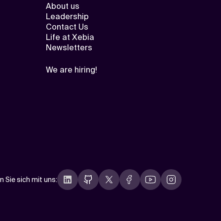
About us
Leadership
Contact Us
Life at Xebia
Newsletters
We are hiring!
n Sie sich mit uns
: