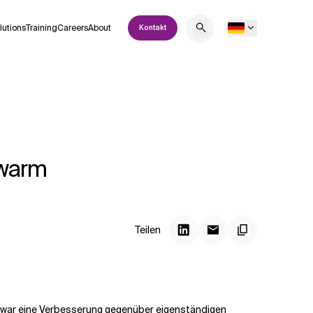
lutions
Training
Careers
About
Kontakt
Swarm
Teilen
s war eine Verbesserung gegenüber eigenständigen