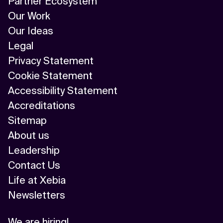
Partner Ecosystem
Our Work
Our Ideas
Legal
Privacy Statement
Cookie Statement
Accessibility Statement
Accreditations
Sitemap
About us
Leadership
Contact Us
Life at Xebia
Newsletters
We are hiring!