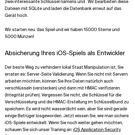
zwei interessante Schlüssel namens
und
. Wir bearbeiten diese
Dateien mit SQLite und laden die Datenbank erneut auf das
Gerät hoch.
Wir
starten neu.
das
Spiel
und
wir haben 15000 Sterne
und
5000 Münzen
!
Absicherung Ihres iOS-Spiels als Entwickler
Der beste Weg
zu
verhindern
lokal
Staat
Manipulation
ist,
Sie
erraten
es
: Server-Seite
Validierung
. Wenn Sie nicht mit Servern
arbeiten möchten, können Sie Ihre Daten natürlich auch
verschlüsseln (verstecken) und dann mit HMAC verifizieren
(Integrität prüfen). Vergessen Sie nicht, die Schlüssel für die
Verschlüsselung und die HMAC-Erstellung im Schlüsselbund zu
speichern. Es wird nicht wasserdicht sein, aber Sie sind gerade
einige
Betrüger losgeworden.
Jetzt wissen Sie, wie man sichere
iOS-Spiele entwickelt. Wenn Sie noch weiter gehen möchten,
schauen Sie sich unser Training an:
iOS Application Security