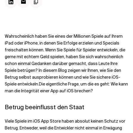
Kontextdateien
Wahrscheinlich haben Sie eines der Millionen Spiele auf Ihrem
iPad oder iPhone, in denen Sie Erfolge erzielen und Specials
freischalten können. Wenn Sie Spiele für Spieler entwickeln, die
gerne
mit echtem Geld
spielen, haben Sie sich wahrscheinlich
schon einmal Gedanken darüber gemacht, dass Leute Ihre
Spiele betrügen? In diesem Blog zeigen wir Ihnen, wie Sie den
Betrug selbst ausprobieren können und wie Sie sichere iOS-
Spiele entwickeln.
Die eigentliche Frage, um die es geht: Wie kann
man die Integrität einer App auf iOS brechen?
Betrug beeinflusst den Staat
Viele Spiele im iOS App Store haben absolut keinen Schutz vor
Betrug. Entweder, weil die Entwickler nicht einmal in Erwägung