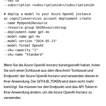
--sku s0 

--subscription <subscriptionid></subscriptionid>

# deploy a model to your Azure OpenAI instance

az cognitiveservices account deployment create 

--name MyOpenAIResource 

--resource-group OAIResourceGroup 

--deployment-name gpt-4o 

--model-name gpt-4o 

--model-version "2024-05-13" 

--model-format OpenAI 

--sku-capacity "1" 

--sku-name "Standard"
Wenn Sie die Azure OpenAI-Instanz bereitgestellt haben, holen
Sie sich einen Schlüssel aus dem Abschnitt 'Schlüssel und
Endpunkt' der Azure OpenAI-Instanz und verwenden diesen in
Ihrer Anwendung. Der GITHUB_TOKEN wird dann nicht mehr
benötigt. Sie müssen nur den Endpunkt und das API-Token in
Ihrer Anwendung ändern, um die Azure OpenAI-Instanz zu
verwenden.