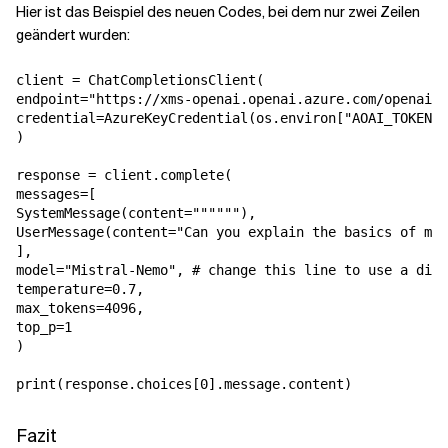
Hier ist das Beispiel des neuen Codes, bei dem nur zwei Zeilen
geändert wurden:
client = ChatCompletionsClient(

endpoint="https://xms-openai.openai.azure.com/openai/d
credential=AzureKeyCredential(os.environ["AOAI_TOKEN"]
)

response = client.complete(

messages=[

SystemMessage(content=""""""),

UserMessage(content="Can you explain the basics of mac
],

model="Mistral-Nemo", # change this line to use a diff
temperature=0.7,

max_tokens=4096,

top_p=1

)

print(response.choices[0].message.content)
Fazit