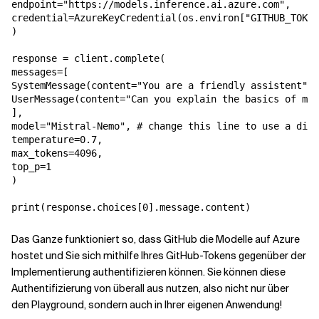
endpoint="https://models.inference.ai.azure.com",

credential=AzureKeyCredential(os.environ["GITHUB_TOKEN
)

response = client.complete(

messages=[

SystemMessage(content="You are a friendly assistent"),

UserMessage(content="Can you explain the basics of mac
],

model="Mistral-Nemo", # change this line to use a diff
temperature=0.7,

max_tokens=4096,

top_p=1

)

print(response.choices[0].message.content)
Das Ganze funktioniert so, dass GitHub die Modelle auf Azure
hostet und Sie sich mithilfe Ihres GitHub-Tokens gegenüber der
Implementierung authentifizieren können. Sie können diese
Authentifizierung von überall aus nutzen, also nicht nur über
den Playground, sondern auch in Ihrer eigenen Anwendung!