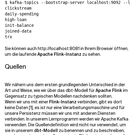
$ kafka-topics --bootstrap-server localhost:9092 --lis
clickstream

daily-spending

high-loan

init-balance

joined-data

trx
Sie können auch http://localhost:8081 in Ihrem Browser öffnen,
um die laufende
Apache Flink-Instanz
zu sehen.
Quellen
Wir nähern uns dem ersten grundlegenden Unterschied in der
Art und Weise, wie wir über das dbt-Modell für
Apache Flink
im
Gegensatz zu typischen Modellen nachdenken sollten.
Wenn wir uns mit einer
Flink-Instanz
verbinden, gibt es dort
keine Daten [1], es ist nur eine Verarbeitungsmaschine und für
unsere Persistenz müssen wir uns mit anderen Diensten
verbinden. In unserem Lernprogramm werden wir Apache Kafka
verwenden. Die Quellendefinition wird nicht nur verwendet, um
sie in unserem
dbt-Modell
zu benennen und zu beschreiben,