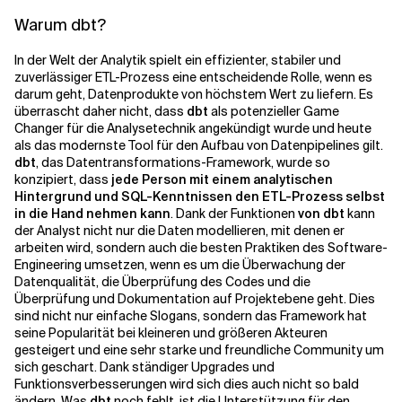
Warum dbt?
Verwandte Themen
In der Welt der Analytik spielt ein effizienter, stabiler und
zuverlässiger ETL-Prozess eine entscheidende Rolle, wenn es
darum geht, Datenprodukte von höchstem Wert zu liefern. Es
überrascht daher nicht, dass
dbt
als potenzieller Game
Changer für die Analysetechnik angekündigt wurde und heute
als das modernste Tool für den Aufbau von Datenpipelines gilt.
dbt
, das Datentransformations-Framework, wurde so
konzipiert, dass
jede Person mit einem analytischen
Hintergrund und SQL-Kenntnissen den ETL-Prozess selbst
in die Hand nehmen kann
. Dank der Funktionen
von dbt
kann
der Analyst nicht nur die Daten modellieren, mit denen er
arbeiten wird, sondern auch die besten Praktiken des Software-
Engineering umsetzen, wenn es um die Überwachung der
Datenqualität, die Überprüfung des Codes und die
Überprüfung und Dokumentation auf Projektebene geht. Dies
sind nicht nur einfache Slogans, sondern das Framework hat
seine Popularität bei kleineren und größeren Akteuren
gesteigert und eine sehr starke und freundliche Community um
sich geschart. Dank ständiger Upgrades und
Funktionsverbesserungen wird sich dies auch nicht so bald
ändern. Was
dbt
noch fehlt, ist die Unterstützung für den