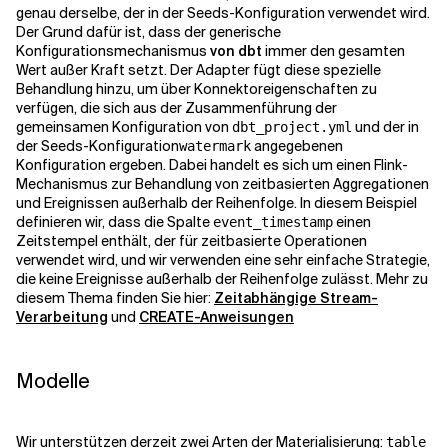
genau derselbe, der in der Seeds-Konfiguration verwendet wird.
Der Grund dafür ist, dass der generische
Konfigurationsmechanismus
von dbt
immer den gesamten
Wert außer Kraft setzt. Der Adapter fügt diese spezielle
Behandlung hinzu, um über Konnektoreigenschaften zu
verfügen, die sich aus der Zusammenführung der
gemeinsamen Konfiguration von
und der in
dbt_project.yml
der Seeds-Konfiguration
angegebenen
watermark
Konfiguration ergeben. Dabei handelt es sich um einen Flink-
Mechanismus zur Behandlung von zeitbasierten Aggregationen
und Ereignissen außerhalb der Reihenfolge. In diesem Beispiel
definieren wir, dass die Spalte
einen
event_timestamp
Zeitstempel enthält, der für zeitbasierte Operationen
verwendet wird, und wir verwenden eine sehr einfache Strategie,
die keine Ereignisse außerhalb der Reihenfolge zulässt. Mehr zu
diesem Thema finden Sie hier:
Zeitabhängige Stream-
Verarbeitung
und
CREATE-Anweisungen
Modelle
Wir unterstützen derzeit zwei Arten der Materialisierung:
table