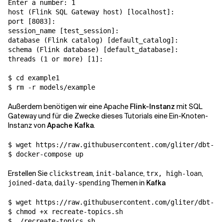
Enter a number: 1

host (Flink SQL Gateway host) [localhost]:

port [8083]:

session_name [test_session]:

database (Flink catalog) [default_catalog]:

schema (Flink database) [default_database]:

threads (1 or more) [1]:

$ cd example1

$ rm -r models/example
Außerdem benötigen wir eine Apache
Flink-Instanz
mit SQL
Gateway und für die Zwecke dieses Tutorials eine Ein-Knoten-
Instanz von
Apache Kafka
.
$ wget https://raw.githubusercontent.com/gliter/dbt-fl
$ docker-compose up
Erstellen Sie
,
,
,
clickstream
init-balance
trx, high-loan
,
Themen in
Kafka
joined-data
daily-spending
$ wget https://raw.githubusercontent.com/gliter/dbt-fl
$ chmod +x recreate-topics.sh

$ ./recreate-topics.sh