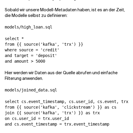
Sobald wir unsere Modell-Metadaten haben, ist es an der Zeit,
die Modelle selbst zu definieren:
models/high_loan.sql
select *

from {{ source('kafka', 'trx') }}

where source = 'credit'

and target = 'deposit'

and amount > 5000
Hier werden wir Daten aus der Quelle abrufen und einfache
Filterung anwenden.
models/joined_data.sql
select cs.event_timestamp, cs.user_id, cs.event, trx.s
from {{ source('kafka', 'clickstream') }} as cs

join {{ source('kafka', 'trx') }} as trx

on cs.user_id = trx.user_id

and cs.event_timestamp = trx.event_timestamp