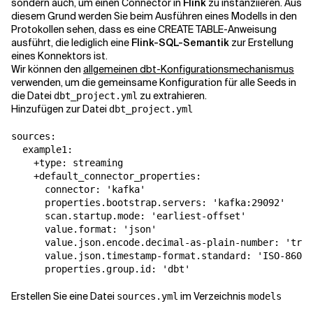
sondern auch, um einen Connector in
Flink
zu instanziieren. Aus
diesem Grund werden Sie beim Ausführen eines Modells in den
Protokollen sehen, dass es eine CREATE TABLE-Anweisung
ausführt, die lediglich eine
Flink-SQL-Semantik
zur Erstellung
eines Konnektors ist.
Wir können den
allgemeinen dbt-Konfigurationsmechanismus
verwenden, um die gemeinsame Konfiguration für alle Seeds in
die Datei
zu extrahieren.
dbt_project.yml
Hinzufügen zur Datei
dbt_project.yml
sources:

  example1:

    +type: streaming

    +default_connector_properties:

      connector: 'kafka'

      properties.bootstrap.servers: 'kafka:29092'

      scan.startup.mode: 'earliest-offset'

      value.format: 'json'

      value.json.encode.decimal-as-plain-number: 'true
      value.json.timestamp-format.standard: 'ISO-8601'

      properties.group.id: 'dbt'
Erstellen Sie eine Datei
im Verzeichnis
sources.yml
models