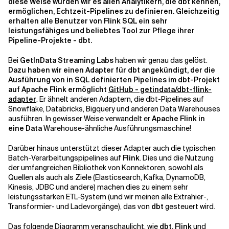
diese Weise würden wir es allen Analytikern, die dbt kennen,
ermöglichen, Echtzeit-Pipelines zu definieren. Gleichzeitig
erhalten alle Benutzer von Flink SQL ein sehr
leistungsfähiges und beliebtes Tool zur Pflege ihrer
Pipeline-Projekte - dbt.
Bei
GetInData Streaming Labs
haben wir genau das gelöst.
Dazu haben wir einen Adapter für dbt angekündigt, der die
Ausführung von in SQL definierten Pipelines im dbt-Projekt
auf Apache Flink ermöglicht
GitHub - getindata/dbt-flink-
adapter
. Er ähnelt anderen Adaptern, die
dbt-Pipelines
auf
Snowflake, Databricks, Bigquery und anderen Data Warehouses
ausführen. In gewisser Weise verwandelt er
Apache Flink
in
eine Data
Warehouse-ähnliche Ausführungsmaschine!
Darüber hinaus unterstützt dieser Adapter auch die typischen
Batch-Verarbeitungspipelines auf
Flink
. Dies und die Nutzung
der umfangreichen Bibliothek von Konnektoren, sowohl als
Quellen als auch als Ziele (Elasticsearch, Kafka, DynamoDB,
Kinesis, JDBC und andere) machen dies zu einem sehr
leistungsstarken ETL-System (und wir meinen alle Extrahier-,
Transformier- und Ladevorgänge), das von
dbt
gesteuert wird.
Das folgende Diagramm veranschaulicht, wie
dbt, Flink
und