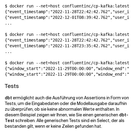
$ docker run --net=host confluentinc/cp-kafka:latest k
{"event_timestamp":"2022-11-28T22:42:42.762","user_id"
{"event_timestamp":"2022-12-01T08:39:42.762","user_id"
...

$ docker run --net=host confluentinc/cp-kafka:latest k
{"event_timestamp":"2022-11-28T22:42:42.762","user_id"
{"event_timestamp":"2022-11-28T23:35:42.762","user_id"
...

$ docker run --net=host confluentinc/cp-kafka:latest k
{"window_start":"2022-11-29T00:00:00","window_end":"20
{"window_start":"2022-11-29T00:00:00","window_end":"20
Tests
dbt
ermöglicht auch die Ausführung von Assertions in Form von
Tests, um die Eingabedaten oder die Modellausgabe daraufhin
zu überprüfen, ob sie keine abnormalen Werte enthalten. In
diesem Beispiel zeigen wir Ihnen, wie Sie einen generischen
dbt-
Test
schreiben. Alle generischen Tests sind ein Select, der als
bestanden gilt, wenn er keine Zeilen gefunden hat.