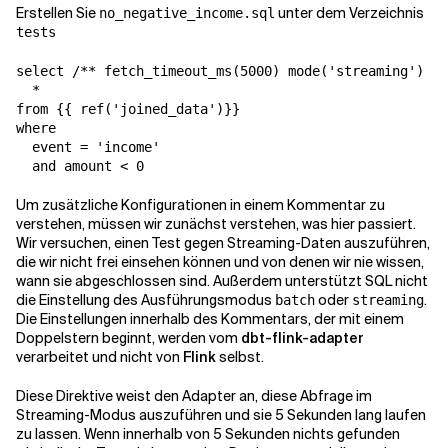
Erstellen Sie
unter dem Verzeichnis
no_negative_income.sql
tests
select /** fetch_timeout_ms(5000) mode('streaming') */

  *

from {{ ref('joined_data')}}

where

  event = 'income'

  and amount < 0
Um zusätzliche Konfigurationen in einem Kommentar zu
verstehen, müssen wir zunächst verstehen, was hier passiert.
Wir versuchen, einen Test gegen Streaming-Daten auszuführen,
die wir nicht frei einsehen können und von denen wir nie wissen,
wann sie abgeschlossen sind. Außerdem unterstützt SQL nicht
die Einstellung des Ausführungsmodus
oder
.
batch
streaming
Die Einstellungen innerhalb des Kommentars, der mit einem
Doppelstern beginnt, werden vom
dbt-flink-adapter
verarbeitet und nicht von
Flink
selbst.
Diese Direktive weist den Adapter an, diese Abfrage im
Streaming-Modus auszuführen und sie 5 Sekunden lang laufen
zu lassen. Wenn innerhalb von 5 Sekunden nichts gefunden