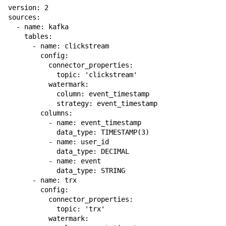
version: 2

sources:

  - name: kafka

    tables:

      - name: clickstream

        config:

          connector_properties:

            topic: 'clickstream'

          watermark:

            column: event_timestamp

            strategy: event_timestamp

        columns:

          - name: event_timestamp

            data_type: TIMESTAMP(3)

          - name: user_id

            data_type: DECIMAL

          - name: event

            data_type: STRING

      - name: trx

        config:

          connector_properties:

            topic: 'trx'

          watermark:
