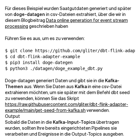
Für dieses Beispiel wurden Saatgutdaten generiert und später
von
doge-datagen
in csv-Dateien extrahiert, über die wir in
diesem Blogbeitrag
Data online generation for event stream
processing
geschrieben haben
Führen Sie es aus, um es zu verwenden:
$ git clone https://github.com/gliter/dbt-flink-adapte
$ cd dbt-flink-adapter-example

$ pip3 install doge-dategen

$ python3 ./datagen/doge_example_dbt.py
Doge-datagen generiert Daten und gibt sie in die
Kafka-
Themen
aus. Wenn Sie Daten aus
Kafka
in eine csv-Datei
extrahieren möchten, um sie später mit dem Befehl dbt seed
zu verwenden, können Sie das Skript
https://raw.githubusercontent.com/gliter/dbt-flink-adapter-
example/main/get-seed-from-kafka.sh
verwenden.
Output
Sobald die Daten in die
Kafka-Input-Topics
übertragen
wurden, sollten Ihre bereits eingerichteten Pipelines sie
verarbeiten und Ereignisse in die Output-Topics ausgeben.