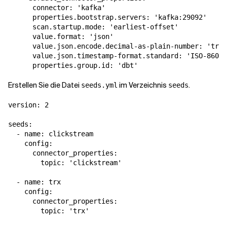
      connector: 'kafka'

      properties.bootstrap.servers: 'kafka:29092'

      scan.startup.mode: 'earliest-offset'

      value.format: 'json'

      value.json.encode.decimal-as-plain-number: 'true
      value.json.timestamp-format.standard: 'ISO-8601'

      properties.group.id: 'dbt'
Erstellen Sie die Datei
im Verzeichnis
.
seeds.yml
seeds
version: 2

seeds:

  - name: clickstream

    config:

      connector_properties:

        topic: 'clickstream'

  - name: trx

    config:

      connector_properties:

        topic: 'trx'