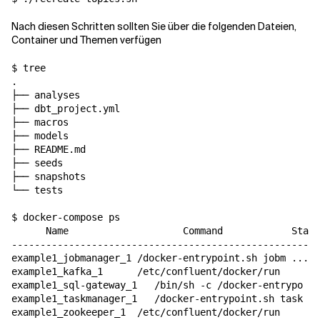
Nach diesen Schritten sollten Sie über die folgenden Dateien,
Container und Themen verfügen
$ tree

.

├── analyses

├── dbt_project.yml

├── macros

├── models

├── README.md

├── seeds

├── snapshots

└── tests

$ docker-compose ps

      Name                    Command            State
------------------------------------------------------
example1_jobmanager_1 /docker-entrypoint.sh jobm ...  
example1_kafka_1      /etc/confluent/docker/run     Up
example1_sql-gateway_1   /bin/sh -c /docker-entrypo ..
example1_taskmanager_1   /docker-entrypoint.sh task ..
example1_zookeeper_1  /etc/confluent/docker/run     Up