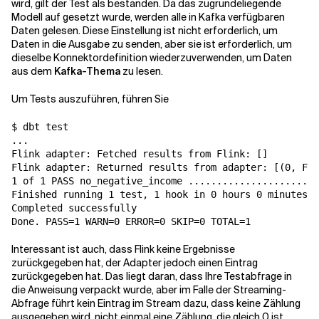
wird, gilt der Test als bestanden. Da das zugrundeliegende
Modell
auf
gesetzt wurde, werden alle in
Kafka
verfügbaren
Daten gelesen. Diese Einstellung ist nicht erforderlich, um
Daten in die Ausgabe zu senden, aber sie ist erforderlich, um
dieselbe Konnektordefinition wiederzuverwenden, um Daten
aus dem
Kafka-Thema
zu lesen.
Um Tests auszuführen, führen Sie
$ dbt test

...

Flink adapter: Fetched results from Flink: []

Flink adapter: Returned results from adapter: [(0, Fal
1 of 1 PASS no_negative_income .......................
Finished running 1 test, 1 hook in 0 hours 0 minutes a
Completed successfully

Done. PASS=1 WARN=0 ERROR=0 SKIP=0 TOTAL=1
Interessant ist auch, dass Flink keine Ergebnisse
zurückgegeben hat, der Adapter jedoch einen Eintrag
zurückgegeben hat. Das liegt daran, dass Ihre Testabfrage in
die Anweisung
verpackt wurde, aber im Falle der Streaming-
Abfrage führt kein Eintrag im Stream dazu, dass keine Zählung
ausgegeben wird, nicht einmal eine Zählung, die gleich 0 ist.