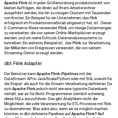
Apache Flink
ist in jeder Größenordnung produktionsreif, von
kleinen Aufträgen, die direkt auf Ihrem Arbeitsrechner
ausgeführt werden, bis hin zu riesigen Clustern mit Tausenden
von Knoten. Ein Beispiel für ein Unternehmen, das
Flink
erfolgreich im Produktionsmaßstab eingesetzt hat, ist . Dieser
E-Commerce-Riese verwendet
Flink
, um riesige Datenmengen
zu verarbeiten, die von seinen Online-Marktplätzen erzeugt
werden, und um seine Echtzeit-Datenanalysesysteme zu
betreiben. Ein weiteres Beispiel ist , das
Flink
zur Verarbeitung
der Milliarden von Ereignissen verwendet, die von seinem
Streaming-Dienst erzeugt werden.
dbt Flink Adapter
Der Benutzer kann
Apache Flink-Pipelines
mit der
DataStream-API in Java/Scala/Python oder mit SQL sowohl für
die Stapel- als auch für die Stream-Verarbeitung definieren. Da
sich
Apache Flink
jedoch nicht wie eine typische Datenbank
verhält, war es für Nicht-Programmierer ziemlich schwierig,
diese SQLs auszuführen. Das gibt Analytikern nicht die
Möglichkeit, die volle Verantwortung für ETL-Prozesse mit Flink
zu übernehmen. Was wäre also, wenn wir es möglich machen
könnten, in dbt definierte Pipelines auf
Apache Flink? Auf