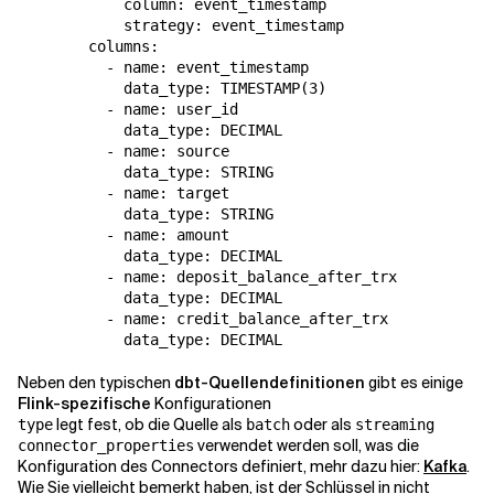
            column: event_timestamp

            strategy: event_timestamp

        columns:

          - name: event_timestamp

            data_type: TIMESTAMP(3)

          - name: user_id

            data_type: DECIMAL

          - name: source

            data_type: STRING

          - name: target

            data_type: STRING

          - name: amount

            data_type: DECIMAL

          - name: deposit_balance_after_trx

            data_type: DECIMAL

          - name: credit_balance_after_trx

            data_type: DECIMAL
Neben den typischen
dbt-Quellendefinitionen
gibt es einige
Flink-spezifische
Konfigurationen
legt fest, ob die Quelle als
oder als
type
batch
streaming
verwendet werden soll, was die
connector_properties
Konfiguration des Connectors definiert, mehr dazu hier:
Kafka
.
Wie Sie vielleicht bemerkt haben, ist der Schlüssel
in
nicht