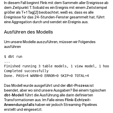
In diesem Fall beginnt Flink mit dem Sammeln aller Ereignisse ab
dem Zeitpunkt T. Sobald es ein Ereignis mit einem Zeitstempel
größer als T+1 Tag[2] beobachtet, weiß es, dass es alle
Ereignisse für das 24-Stunden-Fenster gesammelt hat, führt
eine Aggregation durch und sendet ein Ereignis aus.
Ausführen des Modells
Um unsere Modelle auszuführen, müssen wir Folgendes
ausführen
$ dbt run

...

Finished running 3 table models, 1 view model, 1 hook 
Completed successfully

Done. PASS=4 WARN=0 ERROR=0 SKIP=0 TOTAL=4
Das Modell wurde ausgeführt und der
dbt-Prozess
ist
beendet, aber wo sind unsere Ausgaben? Bei einem typischen
dbt-Modell
führt die Ausführung alle darin definierten
Transformationen aus. Im Falle eines
Flink-Echtzeit-
Anwendungsfalls
haben wir jedoch Streaming-Pipelines
erstellt und eingesetzt.