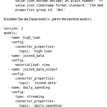
      value.json.encode.decimal-as-plain-number: 'true
      value.json.timestamp-format.standard: 'ISO-8601'

Erstellen Sie die Datei
l im Verzeichnis
models.ym
models
version: 2

models:

  - name: high_loan

    config:

      connector_properties:

        topic: 'high-loan'

  - name: joined_data

    config:

      materialized: view

  - name: joined_data_output

    config:

      connector_properties:

        topic: 'joined-data'

  - name: daily_spending

    config:

      type: streaming

      connector_properties:

        topic: 'daily-spending'