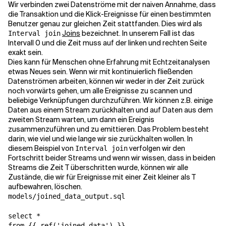
Wir verbinden zwei Datenströme mit der naiven Annahme, dass
die Transaktion und die Klick-Ereignisse für einen bestimmten
Benutzer genau zur gleichen Zeit stattfanden. Dies wird als
Joins
bezeichnet. In unserem Fall ist das
Interval join
Intervall 0 und die Zeit muss auf der linken und rechten Seite
exakt sein.
Dies kann für Menschen ohne Erfahrung mit Echtzeitanalysen
etwas Neues sein. Wenn wir mit kontinuierlich fließenden
Datenströmen arbeiten, können wir weder in der Zeit zurück
noch vorwärts gehen, um alle Ereignisse zu scannen und
beliebige Verknüpfungen durchzuführen. Wir können z.B. einige
Daten aus einem Stream zurückhalten und auf Daten aus dem
zweiten Stream warten, um dann ein Ereignis
zusammenzuführen und zu emittieren. Das Problem besteht
darin, wie viel und wie lange wir sie zurückhalten wollen. In
diesem Beispiel von
verfolgen wir den
Interval join
Fortschritt beider Streams und wenn wir wissen, dass in beiden
Streams die Zeit T überschritten wurde, können wir alle
Zustände, die wir für Ereignisse mit einer Zeit kleiner als T
aufbewahren, löschen.
models/joined_data_output.sql
select *

from {{ ref('joined_data') }}