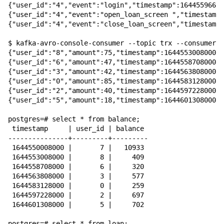
{"user_id":"4","event":"login","timestamp":16445596680
{"user_id":"4","event":"open_loan_screen ","timestamp"
{"user_id":"4","event":"close_loan_screen","timestamp"
$ kafka-avro-console-consumer --topic trx --consumer.c
{"user_id":"8","amount":75,"timestamp":1644553008000}

{"user_id":"6","amount":47,"timestamp":1644558708000}

{"user_id":"3","amount":42,"timestamp":1644563808000}

{"user_id":"0","amount":85,"timestamp":1644583128000}

{"user_id":"2","amount":40,"timestamp":1644597228000}

{"user_id":"5","amount":18,"timestamp":1644601308000}

postgres=# select * from balance;

 timestamp     | user_id | balance 

---------------+---------+---------

 1644550008000 |       7 |   10933

 1644553008000 |       8 |     409

 1644558708000 |       6 |     320

 1644563808000 |       3 |     577

 1644583128000 |       0 |     259

 1644597228000 |       2 |     697

 1644601308000 |       5 |     702

postgres=# select * from loan;
