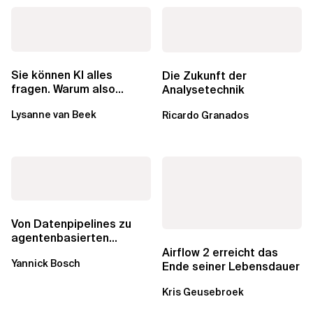
Sie können KI alles
Die Zukunft der
fragen. Warum also
Analysetechnik
lohnen sich Schulungen
Lysanne van Beek
Ricardo Granados
noch?
Von Datenpipelines zu
agentenbasierten
Workflows: Ein Wandel im
Airflow 2 erreicht das
Yannick Bosch
Analytics...
Ende seiner Lebensdauer
Kris Geusebroek