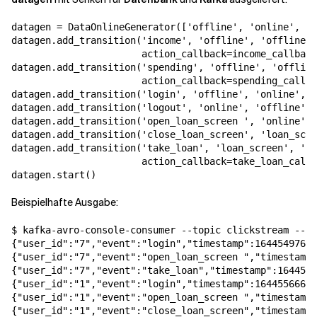
datagen = DataOnlineGenerator(['offline', 'online', 'l
datagen.add_transition('income', 'offline', 'offline',
                       action_callback=income_callback
datagen.add_transition('spending', 'offline', 'offline
                       action_callback=spending_callba
datagen.add_transition('login', 'offline', 'online', 0
datagen.add_transition('logout', 'online', 'offline', 
datagen.add_transition('open_loan_screen ', 'online', 
datagen.add_transition('close_loan_screen', 'loan_scre
datagen.add_transition('take_loan', 'loan_screen', 'on
                       action_callback=take_loan_callb
datagen.start()
Beispielhafte Ausgabe:
$ kafka-avro-console-consumer --topic clickstream --co
{"user_id":"7","event":"login","timestamp":16445497680
{"user_id":"7","event":"open_loan_screen ","timestamp"
{"user_id":"7","event":"take_loan","timestamp":1644550
{"user_id":"1","event":"login","timestamp":16445566680
{"user_id":"1","event":"open_loan_screen ","timestamp"
{"user_id":"1","event":"close_loan_screen","timestamp"