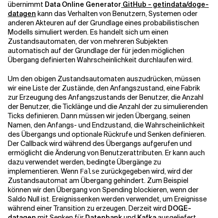
übernimmt
Data Online Generator
GitHub - getindata/doge-
datagen
kann das Verhalten von Benutzern, Systemen oder
anderen Akteuren auf der Grundlage eines probabilistischen
Modells simuliert werden. Es handelt sich um einen
Zustandsautomaten, der von mehreren Subjekten
automatisch auf der Grundlage der für jeden möglichen
Übergang definierten Wahrscheinlichkeit durchlaufen wird.
Um den obigen Zustandsautomaten auszudrücken, müssen
wir eine Liste der Zustände, den Anfangszustand, eine Fabrik
zur Erzeugung des Anfangszustands der Benutzer, die Anzahl
der Benutzer, die Ticklänge und die Anzahl der zu simulierenden
Ticks definieren. Dann müssen wir jeden Übergang, seinen
Namen, den Anfangs- und Endzustand, die Wahrscheinlichkeit
des Übergangs und optionale Rückrufe und Senken definieren.
Der Callback wird während des Übergangs aufgerufen und
ermöglicht die Änderung von Benutzerattributen. Er kann auch
dazu verwendet werden, bedingte Übergänge zu
implementieren. Wenn
zurückgegeben wird, wird der
False
Zustandsautomat am Übergang gehindert. Zum Beispiel
können wir den Übergang von Spending blockieren, wenn der
Saldo Null ist. Ereignissenken werden verwendet, um Ereignisse
während einer Transition zu erzeugen. Derzeit wird
DOGE-
datagen
mit Senken für
Datenbank
und
Kafka
ausgeliefert.