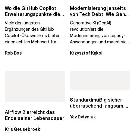
Wo die GitHub Copilot
Modernisierung jenseits
Erweiterungspunkte die
von Tech Debt: Wie GenAI
Governance brechen
die
Viele der jüngsten
Generative KI (GenAI)
Unternehmenstransformatio
Ergänzungen des GitHub
revolutioniert die
Copilot-Ökosystems bieten
Modernisierung von Legacy-
einen echten Mehrwert für
Anwendungen und macht sie
einzelne Entwickler, erweitern
schneller und kostengünstiger.
Rob Bos
Krzysztof Kąkol
aber auch die...
Durch die Automatisierung...
Standardmäßig sicher,
überraschend langsam.
Was AWS vergessen hat,
Airflow 2 erreicht das
Yev Dytyniuk
über die RDS...
Ende seiner Lebensdauer
Kris Geusebroek