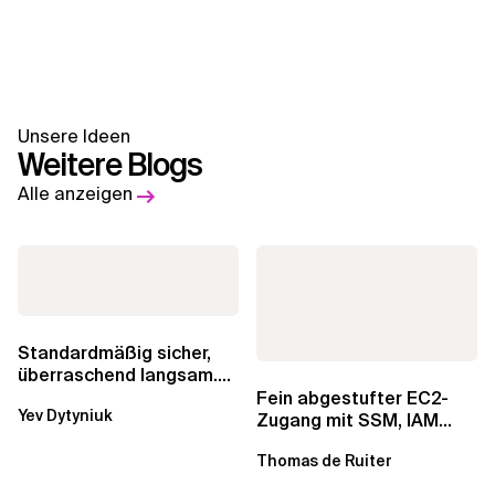
Unsere Ideen
Weitere Blogs
Alle anzeigen
Standardmäßig sicher,
überraschend langsam.
Was AWS vergessen hat,
Fein abgestufter EC2-
Yev Dytyniuk
über die RDS...
Zugang mit SSM, IAM
Identity Center und Tags
Thomas de Ruiter