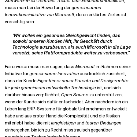
Software-IP ein zentraler Treiber des Geschäftsmodells ist
,
muss man bei der Bewertung der
gemeinsamen
Innovationsinitiative von Microsoft
, deren erklärtes Ziel es ist,
vorsichtig sein:
"Wir wollen ein gesundes Gleichgewicht finden, das
sowohl unseren Kunden hilft, ihr Geschäft durch
Technologie auszubauen, als auch Microsoft in die Lage
versetzt, seine Plattformprodukte weiter zu verbessern."
Fairerweise muss man sagen, dass
Microsoft
im Rahmen seiner
Initiative für
gemeinsame Innovation
ausdrücklich zusichert,
dass der Kunde
Eigentümer neuer Patente und Designrechte
für jede gemeinsam entwickelte Technologie
ist, und sich
darüber hinaus verpflichtet,
Open Source
zu unterstützen,
wenn der Kunde sich dafür entscheidet. Aber nachdem ich ein
Leben lang ERP-Systeme für globale Unternehmen entwickelt
habe und aus erster Hand die Komplexität und die Risiken
miterlebt habe, die mit
langfristigen
und
teuren Bindungen
einhergehen, bin ich zu Recht misstrauisch gegenüber