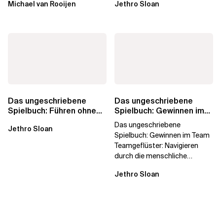
Michael van Rooijen
Jethro Sloan
Das ungeschriebene
Das ungeschriebene
Spielbuch: Führen ohne
Spielbuch: Gewinnen im
Titel
Team
Das ungeschriebene
Jethro Sloan
Spielbuch: Gewinnen im Team
Teamgeflüster: Navigieren
durch die menschliche
Dynamik, auf die Sie niemand
Jethro Sloan
vorbereitet hat „Wir...