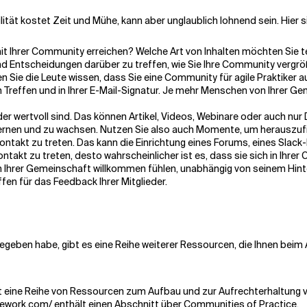
ität kostet Zeit und Mühe, kann aber unglaublich lohnend sein. Hier s
 mit Ihrer Community erreichen? Welche Art von Inhalten möchten Sie 
n und Entscheidungen darüber zu treffen, wie Sie Ihre Community vergr
n Sie die Leute wissen, dass Sie eine Community für agile Praktiker auf
Treffen und in Ihrer E-Mail-Signatur. Je mehr Menschen von Ihrer Ge
ieder wertvoll sind. Das können Artikel, Videos, Webinare oder auch nu
, zu lernen und zu wachsen. Nutzen Sie also auch Momente, um herausz
ntakt zu treten. Das kann die Einrichtung eines Forums, eines Slack-
takt zu treten, desto wahrscheinlicher ist es, dass sie sich in Ihre
h in Ihrer Gemeinschaft willkommen fühlen, unabhängig von seinem Hin
offen für das Feedback Ihrer Mitglieder.
gegeben habe, gibt es eine Reihe weiterer Ressourcen, die Ihnen beim
ietet eine Reihe von Ressourcen zum Aufbau und zur Aufrechterhaltung
mework.com/ enthält einen Abschnitt über Communities of Practice.