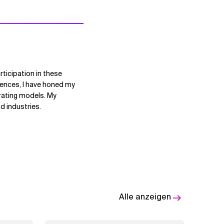
rticipation in these
riences, I have honed my
erating models. My
d industries.
Alle anzeigen