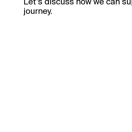
Let’s discuss how we can su
journey.