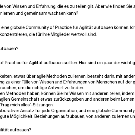
le von Wissen und Erfahrung, die es zu teilen gilt. Aber wie finden Sie 
der lernen und gemeinsam wachsen kann?
e eine globale Community of Practice für Agilität aufbauen können. Ich
onzentrieren, die für Ihre Mitglieder wertvoll sind.
aufbauen?
 Practice für Agilität aufbauen sollten. Hier sind ein paar der wichti
keiten, etwas über agile Methoden zu lernen, besteht darin, mit and
ng zu einer Fülle von Wissen und Erfahrungen von Menschen auf der 
brauchen, um die richtige Antwort zu finden.
len Methoden haben, können Sie Ihr Wissen mit anderen teilen, indem
er agilen Gemeinschaft etwas zurückzugeben und anderen beim Lernen 
rag mich alles"-Sitzungen.
llaborativer Ansatz für jede Organisation, und eine globale Community
ne gute Möglichkeit, Beziehungen aufzubauen, von anderen zu lernen u
ilität aufbauen?