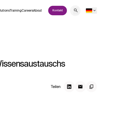
lutions
Training
Careers
About
Kontakt
 Wissensaustauschs
Teilen