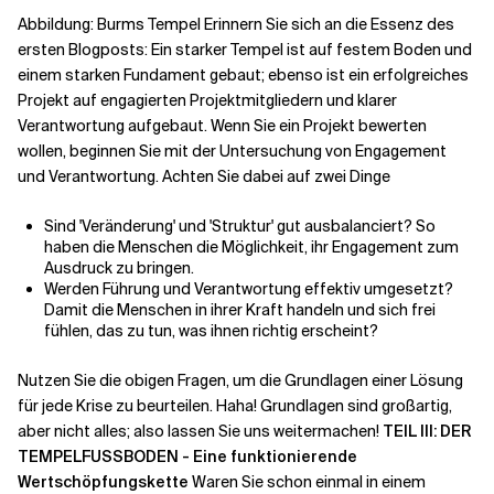
Abbildung: Burms Tempel Erinnern Sie sich an die Essenz des
ersten Blogposts: Ein starker Tempel ist auf festem Boden und
Verwandte Themen
einem starken Fundament gebaut; ebenso ist ein erfolgreiches
Projekt auf engagierten Projektmitgliedern und klarer
Verantwortung aufgebaut. Wenn Sie ein Projekt bewerten
wollen, beginnen Sie mit der Untersuchung von Engagement
und Verantwortung. Achten Sie dabei auf zwei Dinge
Sind 'Veränderung' und 'Struktur' gut ausbalanciert? So
haben die Menschen die Möglichkeit, ihr Engagement zum
Ausdruck zu bringen.
Werden Führung und Verantwortung effektiv umgesetzt?
Damit die Menschen in ihrer Kraft handeln und sich frei
fühlen, das zu tun, was ihnen richtig erscheint?
Nutzen Sie die obigen Fragen, um die Grundlagen einer Lösung
für jede Krise zu beurteilen. Haha! Grundlagen sind großartig,
aber nicht alles; also lassen Sie uns weitermachen!
TEIL III: DER
TEMPELFUSSBODEN - Eine funktionierende
Wertschöpfungskette
Waren Sie schon einmal in einem