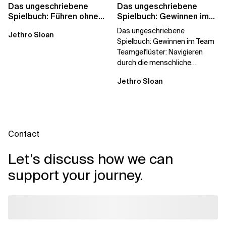
Das ungeschriebene
Das ungeschriebene
Spielbuch: Führen ohne
Spielbuch: Gewinnen im
Titel
Team
Das ungeschriebene
Jethro Sloan
Spielbuch: Gewinnen im Team
Teamgeflüster: Navigieren
durch die menschliche
Dynamik, auf die Sie niemand
Jethro Sloan
vorbereitet hat „Wir...
Contact
Let’s discuss how we can
support your journey.