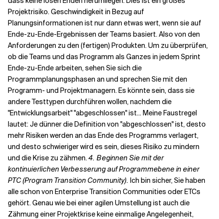
dass keine losen Enden herumliegen. Dies ist ein großes
Projektrisiko. Geschwindigkeit in Bezug auf
Planungsinformationen ist nur dann etwas wert, wenn sie auf
Ende-zu-Ende-Ergebnissen der Teams basiert. Also von den
Anforderungen zu den (fertigen) Produkten. Um zu überprüfen,
ob die Teams und das Programm als Ganzes in jedem Sprint
Ende-zu-Ende arbeiten, sehen Sie sich die
Programmplanungsphasen an und sprechen Sie mit den
Programm- und Projektmanagern. Es könnte sein, dass sie
andere Testtypen durchführen wollen, nachdem die
"Entwicklungsarbeit" "abgeschlossen" ist... Meine Faustregel
lautet: Je dünner die Definition von "abgeschlossen" ist, desto
mehr Risiken werden an das Ende des Programms verlagert,
und desto schwieriger wird es sein, dieses Risiko zu mindern
und die Krise zu zähmen.
4. Beginnen Sie mit der
kontinuierlichen Verbesserung auf Programmebene in einer
PTC (Program Transition Community).
Ich bin sicher, Sie haben
alle schon von Enterprise Transition Communities oder ETCs
gehört. Genau wie bei einer agilen Umstellung ist auch die
Zähmung einer Projektkrise keine einmalige Angelegenheit,