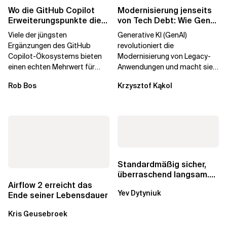
Wo die GitHub Copilot
Modernisierung jenseits
Erweiterungspunkte die
von Tech Debt: Wie GenAI
Governance brechen
die
Viele der jüngsten
Generative KI (GenAI)
Unternehmenstransformatio
Ergänzungen des GitHub
revolutioniert die
Copilot-Ökosystems bieten
Modernisierung von Legacy-
einen echten Mehrwert für
Anwendungen und macht sie
einzelne Entwickler, erweitern
schneller und kostengünstiger.
Rob Bos
Krzysztof Kąkol
aber auch die...
Durch die Automatisierung...
Standardmäßig sicher,
überraschend langsam.
Was AWS vergessen hat,
Airflow 2 erreicht das
Yev Dytyniuk
über die RDS...
Ende seiner Lebensdauer
Kris Geusebroek