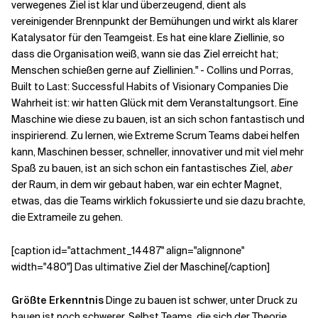
verwegenes Ziel ist klar und überzeugend, dient als
vereinigender Brennpunkt der Bemühungen und wirkt als klarer
Katalysator für den Teamgeist. Es hat eine klare Ziellinie, so
dass die Organisation weiß, wann sie das Ziel erreicht hat;
Menschen schießen gerne auf Ziellinien." - Collins und Porras,
Built to Last: Successful Habits of Visionary Companies Die
Wahrheit ist: wir hatten Glück mit dem Veranstaltungsort. Eine
Maschine wie diese zu bauen, ist an sich schon fantastisch und
inspirierend. Zu lernen, wie Extreme Scrum Teams dabei helfen
kann, Maschinen besser, schneller, innovativer und mit viel mehr
Spaß zu bauen, ist an sich schon ein fantastisches Ziel,
aber
der Raum, in dem wir gebaut haben, war ein echter Magnet,
etwas, das die Teams wirklich fokussierte und sie dazu brachte,
die Extrameile zu gehen.
[caption id="attachment_14487" align="alignnone"
width="480"] Das ultimative Ziel der Maschine[/caption]
Größte Erkenntnis
Dinge zu bauen ist schwer, unter Druck zu
bauen ist noch schwerer. Selbst Teams, die sich der Theorie