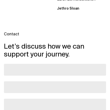
Dynamik, auf die Sie niemand
Jethro Sloan
vorbereitet hat „Wir...
Contact
Let’s discuss how we can
support your journey.