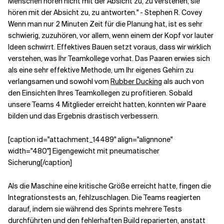
Menschen hören nicht mit der Absicht zu, zu verstehen; sie
hören mit der Absicht zu, zu antworten." - Stephen R. Covey
Wenn man nur 2 Minuten Zeit für die Planung hat, ist es sehr
schwierig, zuzuhören, vor allem, wenn einem der Kopf vor lauter
Ideen schwirrt. Effektives Bauen setzt voraus, dass wir wirklich
verstehen, was Ihr Teamkollege vorhat. Das Paaren erwies sich
als eine sehr effektive Methode, um Ihr eigenes Gehirn zu
verlangsamen und sowohl vom
Rubber Ducking
als auch von
den Einsichten Ihres Teamkollegen zu profitieren. Sobald
unsere Teams 4 Mitglieder erreicht hatten, konnten wir Paare
bilden und das Ergebnis drastisch verbessern.
[caption id="attachment_14489" align="alignnone"
width="480"] Eigengewicht mit pneumatischer
Sicherung[/caption]
Als die Maschine eine kritische Größe erreicht hatte, fingen die
Integrationstests an, fehlzuschlagen. Die Teams reagierten
darauf, indem sie während des Sprints mehrere Tests
durchführten und den fehlerhaften Build reparierten, anstatt