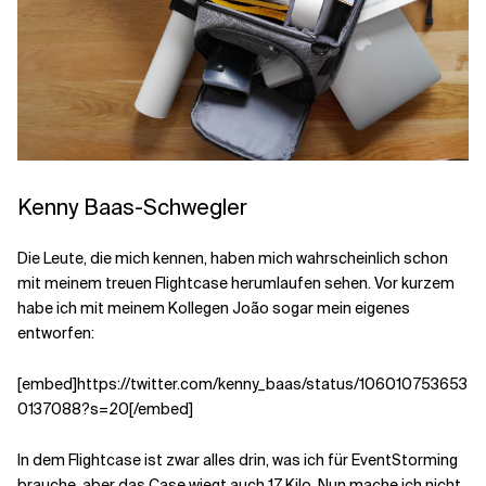
Kenny Baas-Schwegler
Die Leute, die mich kennen, haben mich wahrscheinlich schon
mit meinem treuen Flightcase herumlaufen sehen. Vor kurzem
habe ich mit meinem Kollegen João sogar mein eigenes
entworfen:
[embed]https://twitter.com/kenny_baas/status/106010753653
0137088?s=20[/embed]
In dem Flightcase ist zwar alles drin, was ich für EventStorming
brauche, aber das Case wiegt auch 17 Kilo. Nun mache ich nicht