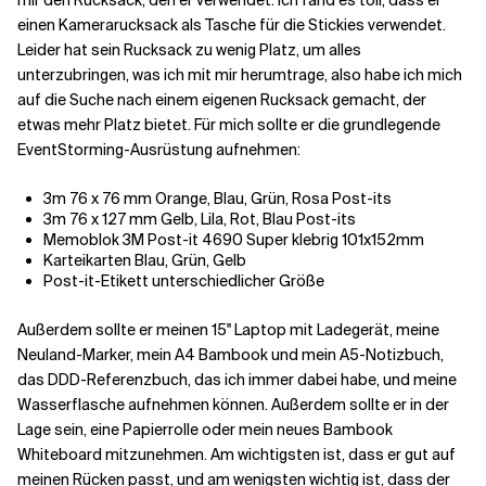
einen Kamerarucksack als Tasche für die Stickies verwendet.
Leider hat sein Rucksack zu wenig Platz, um alles
unterzubringen, was ich mit mir herumtrage, also habe ich mich
auf die Suche nach einem eigenen Rucksack gemacht, der
etwas mehr Platz bietet. Für mich sollte er die grundlegende
EventStorming-Ausrüstung aufnehmen:
3m 76 x 76 mm Orange, Blau, Grün, Rosa Post-its
3m 76 x 127 mm Gelb, Lila, Rot, Blau Post-its
Memoblok 3M Post-it 4690 Super klebrig 101x152mm
Karteikarten Blau, Grün, Gelb
Post-it-Etikett unterschiedlicher Größe
Außerdem sollte er meinen 15'' Laptop mit Ladegerät, meine
Neuland-Marker, mein A4 Bambook und mein A5-Notizbuch,
das DDD-Referenzbuch, das ich immer dabei habe, und meine
Wasserflasche aufnehmen können. Außerdem sollte er in der
Lage sein, eine Papierrolle oder mein neues Bambook
Whiteboard mitzunehmen. Am wichtigsten ist, dass er gut auf
meinen Rücken passt, und am wenigsten wichtig ist, dass der