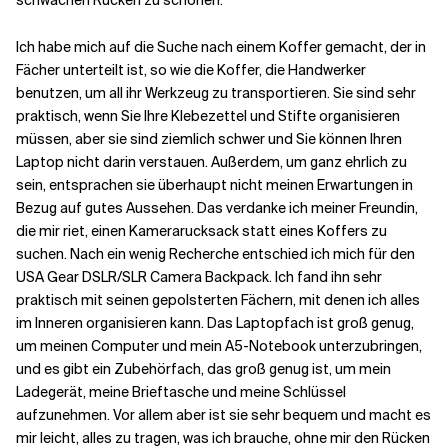
schwachen Rücken zu schonen.
Ich habe mich auf die Suche nach einem Koffer gemacht, der in
Fächer unterteilt ist, so wie die Koffer, die Handwerker
benutzen, um all ihr Werkzeug zu transportieren. Sie sind sehr
praktisch, wenn Sie Ihre Klebezettel und Stifte organisieren
müssen, aber sie sind ziemlich schwer und Sie können Ihren
Laptop nicht darin verstauen. Außerdem, um ganz ehrlich zu
sein, entsprachen sie überhaupt nicht meinen Erwartungen in
Bezug auf gutes Aussehen. Das verdanke ich meiner Freundin,
die mir riet, einen Kamerarucksack statt eines Koffers zu
suchen. Nach ein wenig Recherche entschied ich mich für den
USA Gear DSLR/SLR Camera Backpack. Ich fand ihn sehr
praktisch mit seinen gepolsterten Fächern, mit denen ich alles
im Inneren organisieren kann. Das Laptopfach ist groß genug,
um meinen Computer und mein A5-Notebook unterzubringen,
und es gibt ein Zubehörfach, das groß genug ist, um mein
Ladegerät, meine Brieftasche und meine Schlüssel
aufzunehmen. Vor allem aber ist sie sehr bequem und macht es
mir leicht, alles zu tragen, was ich brauche, ohne mir den Rücken