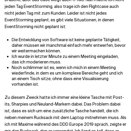
jeden Tag EventStorming, also trage ich den Flightcase auch
nicht jeden Tag mit zum Kunden. Leider ist nicht jedes
EventStorming geplant, es gibt viele Situationen, in denen
EventStorming nicht geplant ist:
Die Entwicklung von Software ist keine geplante Tätigkeit,
daher müssen wir manchmal einfach mehr entwerfen, bevor
wir weitermachen können.
Ich wurde in letzter Minute zu einem Meeting eingeladen,
das ich moderieren muss.
Noch schlimmer ist es, wenn ich mich in einem Meeting
wiederfinde, in dem es um komplexe Bereiche geht und ich
an einem Tisch sitze, ohne dass eine Visualisierung
vorhanden ist.
Zu diesem Zweck hatte ich immer eine kleine Tasche mit Post-
its, Sharpies und Neuland-Markern dabei. Das Problem dabei
ist, dass es sich um eine zusätzliche Tasche handelt, die ich
neben meinem Rucksack mit dem Laptop mitnehmen muss. Als
ich mit Maxime während des DDD Europe 2019 sprach, zeigte er
mir den Rucksack, den er verwendet. Ich fand es toll, dass er