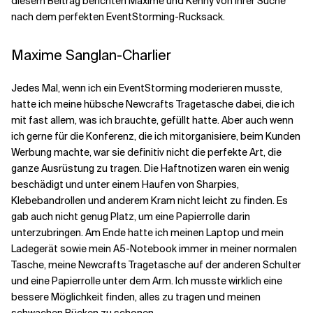
diesem Beitrag berichten Maxime und Kenny von ihrer Suche
nach dem perfekten EventStorming-Rucksack.
Verwandte Themen
Maxime Sanglan-Charlier
Jedes Mal, wenn ich ein EventStorming moderieren musste,
hatte ich meine hübsche Newcrafts Tragetasche dabei, die ich
mit fast allem, was ich brauchte, gefüllt hatte. Aber auch wenn
ich gerne für die Konferenz, die ich mitorganisiere, beim Kunden
Werbung machte, war sie definitiv nicht die perfekte Art, die
ganze Ausrüstung zu tragen. Die Haftnotizen waren ein wenig
beschädigt und unter einem Haufen von Sharpies,
Klebebandrollen und anderem Kram nicht leicht zu finden. Es
gab auch nicht genug Platz, um eine Papierrolle darin
unterzubringen. Am Ende hatte ich meinen Laptop und mein
Ladegerät sowie mein A5-Notebook immer in meiner normalen
Tasche, meine Newcrafts Tragetasche auf der anderen Schulter
und eine Papierrolle unter dem Arm.
Ich musste wirklich eine
bessere Möglichkeit finden, alles zu tragen und meinen