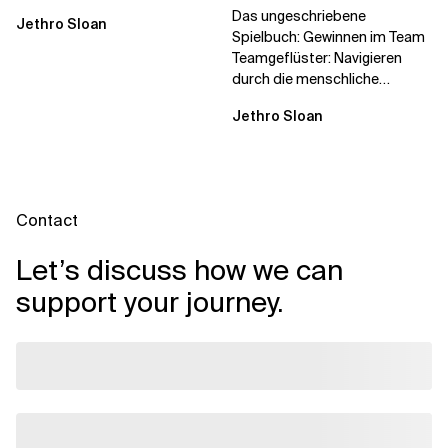
Titel
Team
Das ungeschriebene
Jethro Sloan
Spielbuch: Gewinnen im Team
Teamgeflüster: Navigieren
durch die menschliche
Dynamik, auf die Sie niemand
Jethro Sloan
vorbereitet hat „Wir...
Contact
Let’s discuss how we can
support your journey.