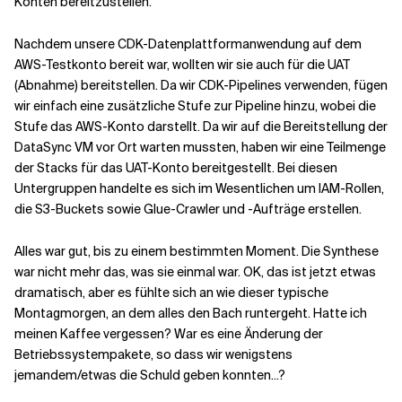
Konten bereitzustellen.
Nachdem unsere CDK-Datenplattformanwendung auf dem
Verwandte Themen
AWS-Testkonto bereit war, wollten wir sie auch für die UAT
(Abnahme) bereitstellen. Da wir CDK-Pipelines verwenden, fügen
wir einfach eine zusätzliche Stufe zur Pipeline hinzu, wobei die
Stufe das AWS-Konto darstellt. Da wir auf die Bereitstellung der
DataSync VM vor Ort warten mussten, haben wir eine Teilmenge
der Stacks für das UAT-Konto bereitgestellt. Bei diesen
Untergruppen handelte es sich im Wesentlichen um IAM-Rollen,
die S3-Buckets sowie Glue-Crawler und -Aufträge erstellen.
Alles war gut, bis zu einem bestimmten Moment. Die Synthese
war nicht mehr das, was sie einmal war. OK, das ist jetzt etwas
dramatisch, aber es fühlte sich an wie dieser typische
Montagmorgen, an dem alles den Bach runtergeht. Hatte ich
meinen Kaffee vergessen? War es eine Änderung der
Betriebssystempakete, so dass wir wenigstens
jemandem/etwas die Schuld geben konnten...?