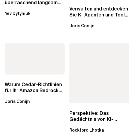
überraschend langsam.
Was AWS vergessen hat,
Verwalten und entdecken
Yev Dytyniuk
über die RDS...
Sie KI-Agenten und Tools
mit Amazon Bedrock
Joris Conijn
AgentCore...
Warum Cedar-Richtlinien
für Ihr Amazon Bedrock
AgentCore Gateway
Joris Conijn
wichtig sind
Perspektive: Das
Gedächtnis von KI-
Agenten – Einblicke aus
Rockford Lhotka
dem...