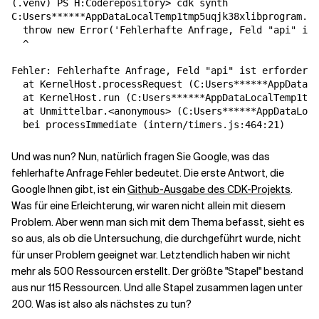
(.venv) PS H:Coderepository> cdk synth 
C:Users******AppDataLocalTemp1tmp5uqjk38xlibprogram.js
  throw new Error('Fehlerhafte Anfrage, Feld "api" ist
  ^
Fehler: Fehlerhafte Anfrage, Feld "api" ist erforderli
  at KernelHost.processRequest (C:Users******AppDataLo
  at KernelHost.run (C:Users******AppDataLocalTemp1tmp
  at Unmittelbar.<anonymous> (C:Users******AppDataLoca
  bei processImmediate (intern/timers.js:464:21)
Und was nun? Nun, natürlich fragen Sie Google, was das
fehlerhafte Anfrage
Fehler bedeutet. Die erste Antwort, die
Google Ihnen gibt, ist ein
Github-Ausgabe des CDK-Projekts
.
Was für eine Erleichterung, wir waren nicht allein mit diesem
Problem. Aber wenn man sich mit dem Thema befasst, sieht es
so aus, als ob die Untersuchung, die durchgeführt wurde, nicht
für unser Problem geeignet war. Letztendlich haben wir nicht
mehr als 500 Ressourcen erstellt. Der größte "Stapel" bestand
aus nur 115 Ressourcen. Und alle Stapel zusammen lagen unter
200. Was ist also als nächstes zu tun?