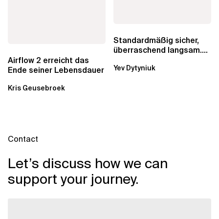
Standardmäßig sicher,
überraschend langsam.
Was AWS vergessen hat,
Airflow 2 erreicht das
Yev Dytyniuk
über die RDS...
Ende seiner Lebensdauer
Kris Geusebroek
Contact
Let’s discuss how we can
support your journey.