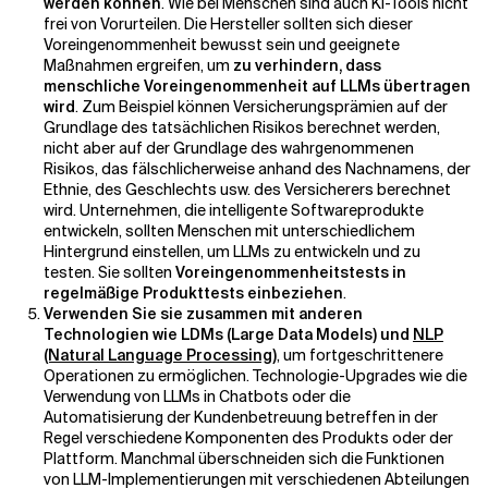
werden können
. Wie bei Menschen sind auch KI-Tools nicht
frei von Vorurteilen. Die Hersteller sollten sich dieser
Voreingenommenheit bewusst sein und geeignete
Maßnahmen ergreifen, um
zu verhindern, dass
menschliche Voreingenommenheit auf LLMs übertragen
wird
. Zum Beispiel können Versicherungsprämien auf der
Grundlage des tatsächlichen Risikos berechnet werden,
nicht aber auf der Grundlage des wahrgenommenen
Risikos, das fälschlicherweise anhand des Nachnamens, der
Ethnie, des Geschlechts usw. des Versicherers berechnet
wird. Unternehmen, die intelligente Softwareprodukte
entwickeln, sollten
Menschen mit unterschiedlichem
Hintergrund einstellen, um LLMs zu entwickeln und zu
testen
. Sie sollten
Voreingenommenheitstests in
regelmäßige Produkttests einbeziehen
.
Verwenden Sie sie zusammen mit anderen
Technologien wie LDMs (Large Data Models) und
NLP
(Natural Language Processing)
, um fortgeschrittenere
Operationen zu ermöglichen. Technologie-Upgrades wie die
Verwendung von LLMs in Chatbots oder die
Automatisierung der Kundenbetreuung betreffen in der
Regel verschiedene Komponenten des Produkts oder der
Plattform. Manchmal überschneiden sich die Funktionen
von LLM-Implementierungen mit verschiedenen Abteilungen