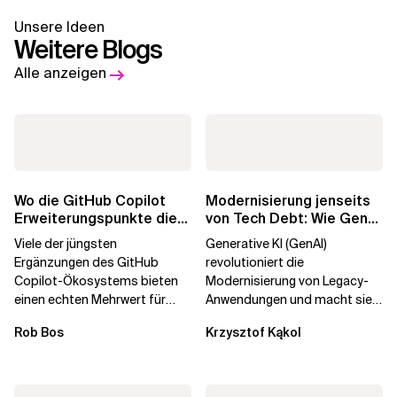
Unsere Ideen
Weitere Blogs
Alle anzeigen
Wo die GitHub Copilot
Modernisierung jenseits
Erweiterungspunkte die
von Tech Debt: Wie GenAI
Governance brechen
die
Viele der jüngsten
Generative KI (GenAI)
Unternehmenstransformatio
Ergänzungen des GitHub
revolutioniert die
Copilot-Ökosystems bieten
Modernisierung von Legacy-
einen echten Mehrwert für
Anwendungen und macht sie
einzelne Entwickler, erweitern
schneller und kostengünstiger.
Rob Bos
Krzysztof Kąkol
aber auch die...
Durch die Automatisierung...