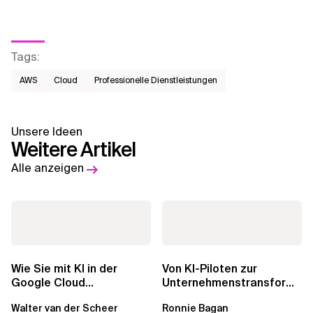
Tags
:
AWS​
Cloud
Professionelle Dienstleistungen
Unsere Ideen
Weitere Artikel
Alle anzeigen
Wie Sie mit KI in der
Von KI-Piloten zur
Google Cloud
Unternehmenstransformati
Geschäftswert
Wie Xebia
Walter van der Scheer
Ronnie Bagan
freisetzen
Organisationen bei der...