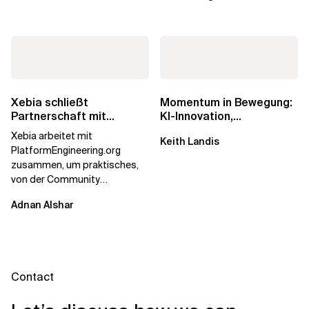
Xebia schließt
Momentum in Bewegung:
Partnerschaft mit
KI-Innovation,
PlatformEngineering.org
Markteinfluss und die
Xebia arbeitet mit
Keith Landis
Macht der...
PlatformEngineering.org
zusammen, um praktisches,
von der Community
betriebenes Plattform-
Adnan Alshar
Engineering voranzutreiben,
wobei der...
Contact