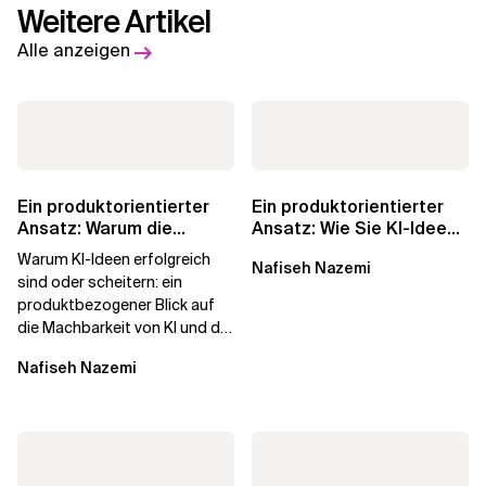
Weitere Artikel
Alle anzeigen
Ein produktorientierter
Ein produktorientierter
Ansatz: Warum die
Ansatz: Wie Sie KI-Ideen
Machbarkeit von KI
in echten
Warum KI-Ideen erfolgreich
Nafiseh Nazemi
darüber...
Geschäftswert...
sind oder scheitern: ein
produktbezogener Blick auf
die Machbarkeit von KI und die
Bereitschaft, Daten zu
Nafiseh Nazemi
verarbeiten, und...