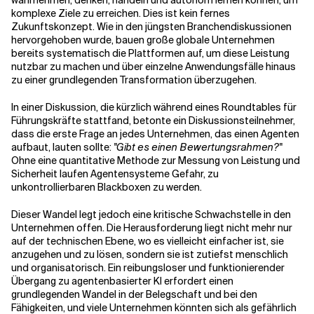
wahrnehmen, denken, handeln und autonom lernen können, um
komplexe Ziele zu erreichen. Dies ist kein fernes
Zukunftskonzept. Wie in den jüngsten Branchendiskussionen
Verwandte Themen
hervorgehoben wurde, bauen große globale Unternehmen
bereits systematisch die Plattformen auf, um diese Leistung
nutzbar zu machen und über einzelne Anwendungsfälle hinaus
zu einer grundlegenden Transformation überzugehen.
In einer Diskussion, die kürzlich während eines Roundtables für
Führungskräfte stattfand, betonte ein Diskussionsteilnehmer,
dass die erste Frage an jedes Unternehmen, das einen Agenten
aufbaut, lauten sollte:
"Gibt es einen Bewertungsrahmen?"
Ohne eine quantitative Methode zur Messung von Leistung und
Sicherheit laufen Agentensysteme Gefahr, zu
unkontrollierbaren Blackboxen zu werden.
Dieser Wandel legt jedoch eine kritische Schwachstelle in den
Unternehmen offen. Die Herausforderung liegt nicht mehr nur
auf der technischen Ebene, wo es vielleicht einfacher ist, sie
anzugehen und zu lösen, sondern sie ist zutiefst menschlich
und organisatorisch. Ein reibungsloser und funktionierender
Übergang zu agentenbasierter KI erfordert einen
grundlegenden Wandel in der Belegschaft und bei den
Fähigkeiten, und viele Unternehmen könnten sich als gefährlich