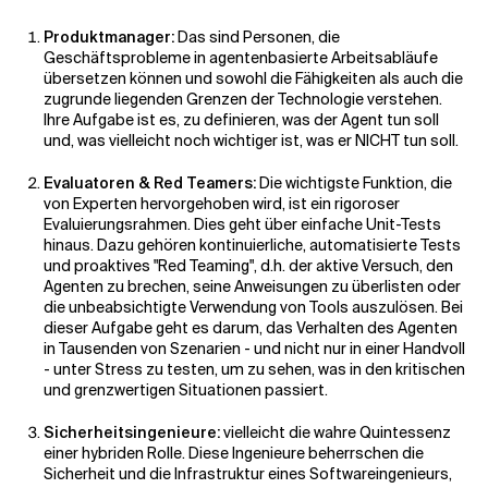
Produktmanager:
Das sind Personen, die
Geschäftsprobleme in agentenbasierte Arbeitsabläufe
übersetzen können und sowohl die Fähigkeiten als auch die
zugrunde liegenden Grenzen der Technologie verstehen.
Ihre Aufgabe ist es, zu definieren, was der Agent tun soll
und, was vielleicht noch wichtiger ist, was er NICHT tun soll.
Evaluatoren & Red Teamers:
Die wichtigste Funktion, die
von Experten hervorgehoben wird, ist ein rigoroser
Evaluierungsrahmen. Dies geht über einfache Unit-Tests
hinaus. Dazu gehören kontinuierliche, automatisierte Tests
und proaktives
"Red Teaming"
, d.h. der aktive Versuch, den
Agenten zu brechen, seine Anweisungen zu überlisten oder
die unbeabsichtigte Verwendung von Tools auszulösen. Bei
dieser Aufgabe geht es darum, das Verhalten des Agenten
in Tausenden von Szenarien - und nicht nur in einer Handvoll
- unter Stress zu testen, um zu sehen, was in den kritischen
und grenzwertigen Situationen passiert.
Sicherheitsingenieure:
vielleicht die wahre Quintessenz
einer hybriden Rolle. Diese Ingenieure beherrschen die
Sicherheit und die Infrastruktur eines Softwareingenieurs,