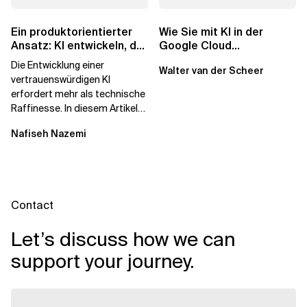
Ein produktorientierter
Wie Sie mit KI in der
Ansatz: KI entwickeln, der
Google Cloud
die Menschen vertrauen
Geschäftswert
Die Entwicklung einer
Walter van der Scheer
freisetzen
vertrauenswürdigen KI
erfordert mehr als technische
Raffinesse. In diesem Artikel
erfahren Sie, warum die
Nafiseh Nazemi
Begehrlichkeit von KI...
Contact
Let’s discuss how we can
support your journey.