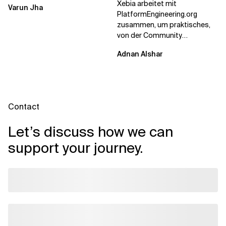
Xebia arbeitet mit
Varun Jha
umgeschrieben...
PlatformEngineering.org
zusammen, um praktisches,
von der Community
betriebenes Plattform-
Adnan Alshar
Engineering voranzutreiben,
wobei der...
Contact
Let’s discuss how we can
support your journey.