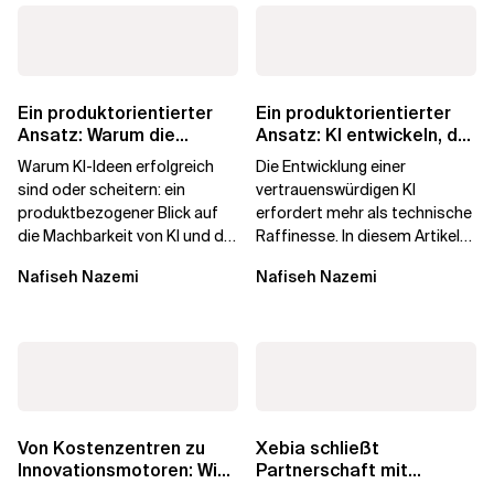
Ein produktorientierter
Ein produktorientierter
Ansatz: Warum die
Ansatz: KI entwickeln, der
Machbarkeit von KI
die Menschen vertrauen
Warum KI-Ideen erfolgreich
Die Entwicklung einer
darüber...
sind oder scheitern: ein
vertrauenswürdigen KI
produktbezogener Blick auf
erfordert mehr als technische
die Machbarkeit von KI und die
Raffinesse. In diesem Artikel
Bereitschaft, Daten zu
erfahren Sie, warum die
Nafiseh Nazemi
Nafiseh Nazemi
verarbeiten, und...
Begehrlichkeit von KI...
Von Kostenzentren zu
Xebia schließt
Innovationsmotoren: Wie
Partnerschaft mit
die europäischen GCCs
PlatformEngineering.org