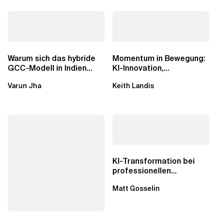
Warum sich das hybride
Momentum in Bewegung:
GCC-Modell in Indien
KI-Innovation,
durchsetzt und wie
Markteinfluss und die
Varun Jha
Keith Landis
Unternehmen den...
Macht der...
KI-Transformation bei
professionellen
Dienstleistungen: Echte...
Matt Gosselin