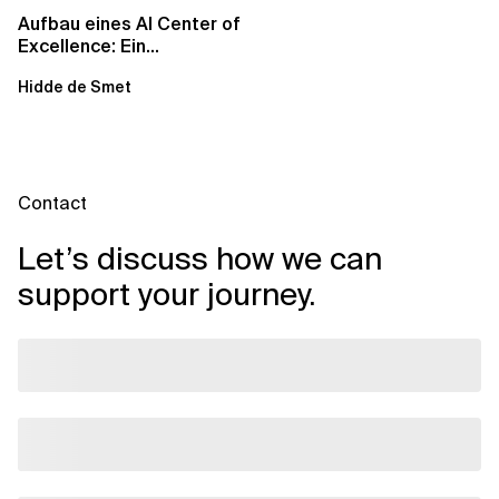
Aufbau eines AI Center of
Excellence: Ein
strategisches Handbuch
Hidde de Smet
für...
Contact
Let’s discuss how we can
support your journey.