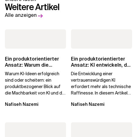
Weitere Artikel
Alle anzeigen
Ein produktorientierter
Ein produktorientierter
Ansatz: Warum die
Ansatz: KI entwickeln, der
Machbarkeit von KI
die Menschen vertrauen
Warum KI-Ideen erfolgreich
Die Entwicklung einer
darüber...
sind oder scheitern: ein
vertrauenswürdigen KI
produktbezogener Blick auf
erfordert mehr als technische
die Machbarkeit von KI und die
Raffinesse. In diesem Artikel
Bereitschaft, Daten zu
erfahren Sie, warum die
Nafiseh Nazemi
Nafiseh Nazemi
verarbeiten, und...
Begehrlichkeit von KI...