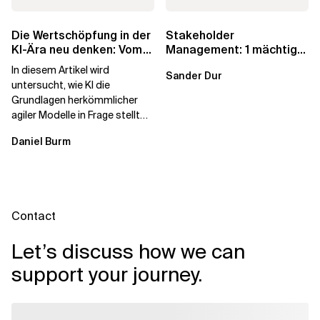
Die Wertschöpfung in der
Stakeholder
KI-Ära neu denken: Vom
Management: 1 mächtige
agilen Altbestand zu...
Taktik zum Vertrauen
In diesem Artikel wird
Sander Dur
untersucht, wie KI die
Grundlagen herkömmlicher
agiler Modelle in Frage stellt
und ein neu konzipiertes
Daniel Burm
Betriebsmodell...
Contact
Let’s discuss how we can
support your journey.