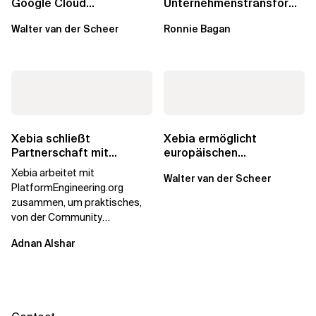
Google Cloud
Unternehmenstransformati
Geschäftswert
Wie Xebia
Walter van der Scheer
Ronnie Bagan
freisetzen
Organisationen bei der...
Xebia schließt
Xebia ermöglicht
Partnerschaft mit
europäischen
PlatformEngineering.org
Organisationen die
Xebia arbeitet mit
Walter van der Scheer
Übernahme der AWS
PlatformEngineering.org
European...
zusammen, um praktisches,
von der Community
betriebenes Plattform-
Adnan Alshar
Engineering voranzutreiben,
wobei der...