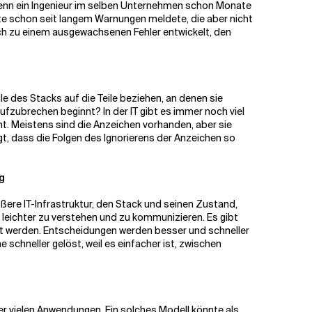
, wenn ein Ingenieur im selben Unternehmen schon Monate
e schon seit langem Warnungen meldete, die aber nicht
ich zu einem ausgewachsenen Fehler entwickelt, den
ile des Stacks auf die Teile beziehen, an denen sie
aufzubrechen beginnt? In der IT gibt es immer noch viel
cht. Meistens sind die Anzeichen vorhanden, aber sie
gt, dass die Folgen des Ignorierens der Anzeichen so
g
rößere IT-Infrastruktur, den Stack und seinen Zustand,
t leichter zu verstehen und zu kommunizieren. Es gibt
st werden. Entscheidungen werden besser und schneller
schneller gelöst, weil es einfacher ist, zwischen
 der vielen Anwendungen. Ein solches Modell könnte als