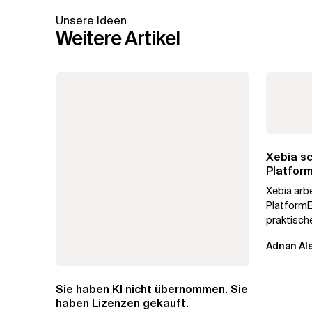
Unsere Ideen
Weitere Artikel
Xebia sc
Platform
Xebia arbe
PlatformE
praktisch
betrieben
Adnan Al
voranzutre
Sie haben KI nicht übernommen. Sie
haben Lizenzen gekauft.