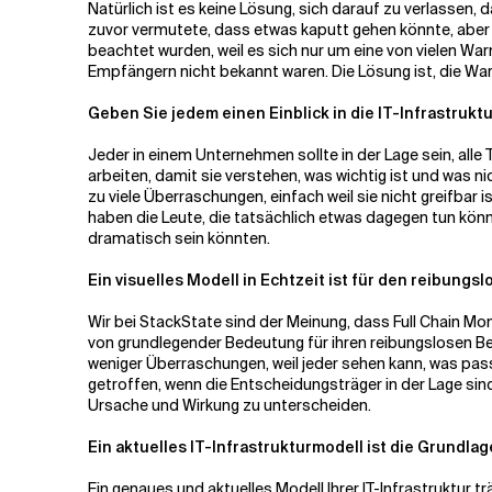
Natürlich ist es keine Lösung, sich darauf zu verlassen
zuvor vermutete, dass etwas kaputt gehen könnte, aber
beachtet wurden, weil es sich nur um eine von vielen W
Empfängern nicht bekannt waren. Die Lösung ist, die W
Geben Sie jedem einen Einblick in die IT-Infrastrukt
Jeder in einem Unternehmen sollte in der Lage sein, alle 
arbeiten, damit sie verstehen, was wichtig ist und was n
zu viele Überraschungen, einfach weil sie nicht greifbar
haben die Leute, die tatsächlich etwas dagegen tun könn
dramatisch sein könnten.
Ein visuelles Modell in Echtzeit ist für den reibung
Wir bei StackState sind der Meinung, dass Full Chain Moni
von grundlegender Bedeutung für ihren reibungslosen Betr
weniger Überraschungen, weil jeder sehen kann, was pa
getroffen, wenn die Entscheidungsträger in der Lage sind
Ursache und Wirkung zu unterscheiden.
Ein aktuelles IT-Infrastrukturmodell ist die Grundlag
Ein genaues und aktuelles Modell Ihrer IT-Infrastruktur t