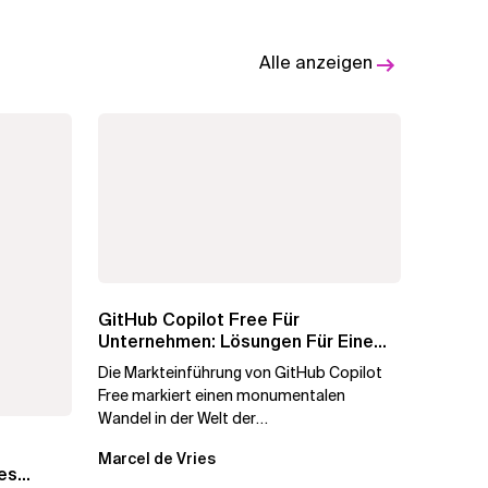
Alle anzeigen
GitHub Copilot Free Für
Unternehmen: Lösungen Für Eine
Sichere Und Konforme...
Die Markteinführung von GitHub Copilot
Free markiert einen monumentalen
Wandel in der Welt der
Softwareentwicklung. Indem GitHub
Marcel de Vries
dieses...
hes