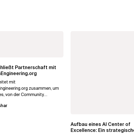
hließt Partnerschaft mit
Engineering.org
itet mit
ngineering.org zusammen, um
es, von der Community
es Plattform-Engineering
shar
iben, wobei der...
Aufbau eines AI Center of
Excellence: Ein strategisc