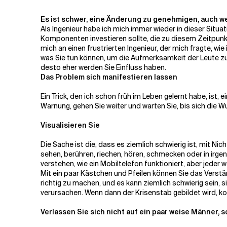
Es ist schwer, eine Änderung zu genehmigen, auch w
Verwandte Themen
Als Ingenieur habe ich mich immer wieder in dieser Situ
Komponenten investieren sollte, die zu diesem Zeitpunk
mich an einen frustrierten Ingenieur, der mich fragte, w
was Sie tun können, um die Aufmerksamkeit der Leute zu
desto eher werden Sie Einfluss haben.
Das Problem sich manifestieren lassen
Ein Trick, den ich schon früh im Leben gelernt habe, ist, 
Warnung, gehen Sie weiter und warten Sie, bis sich die W
Visualisieren Sie
Die Sache ist die, dass es ziemlich schwierig ist, mit Ni
sehen, berühren, riechen, hören, schmecken oder in irg
verstehen, wie ein Mobiltelefon funktioniert, aber jeder
Mit ein paar Kästchen und Pfeilen können Sie das Verstä
richtig zu machen, und es kann ziemlich schwierig sein,
verursachen. Wenn dann der Krisenstab gebildet wird, 
Verlassen Sie sich nicht auf ein paar weise Männer,