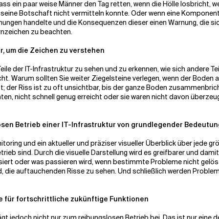
, dass ein paar weise Männer den Tag retten, wenn die Hölle losbricht
 seine Botschaft nicht vermitteln konnte. Oder wenn eine Komponent
arnungen handelte und die Konsequenzen dieser einen Warnung, die s
arnzeichen zu beachten.
ur, um die Zeichen zu verstehen
Teile der IT-Infrastruktur zu sehen und zu erkennen, wie sich andere Te
icht. Warum sollten Sie weiter Ziegelsteine verlegen, wenn der Boden 
 ist; der Riss ist zu oft unsichtbar, bis der ganze Boden zusammenbri
ten, nicht schnell genug erreicht oder sie waren nicht davon überzeu
slosen Betrieb einer IT-Infrastruktur von grundlegender Bedeutun
toring und ein aktueller und präziser visueller Überblick über jede g
ieb sind. Durch die visuelle Darstellung wird es greifbarer und dami
ssiert oder was passieren wird, wenn bestimmte Probleme nicht gelö
, die auftauchenden Risse zu sehen. Und schließlich werden Probleme 
e für fortschrittliche zukünftige Funktionen
rägt jedoch nicht nur zum reibungslosen Betrieb bei. Das ist nur eine