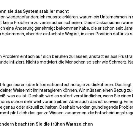
enn sie das System stabiler macht
ation wiedergefunden: Ich musste erklären, warum ein Unternehmen in
t keine Probleme zu verursachen scheinen. Diese Diskussionen waren 
ie ich eine Änderung genehmigt bekommen habe, die er schon seit Jahr
 bekommen, aber der einfachste Weg ist, in einer Position dafür zu 
ein Problem einfach auf sich beruhen zu lassen, anstatt es aus Frustra
unde infiziert. Nichts motiviert die Menschen so sehr wie Schmerz. Nat
cht-Ingenieuren über Informationstechnologie zu diskutieren. Das liegt
endeiner Weise mit ihr interagieren können. Wir müssen einen Bezug 
 weiß, was es ist. Deshalb wird es sofort verständlicher, wenn Sie ei
ndnis schon sehr weit vorantreiben. Aber auch das ist schwierig. Es
 sie genau oder aktuell zu halten. Deshalb werden grundlegende Prob
kommt plötzlich das ganze Wissen zusammen, die Entscheidungsträge
 sondern beachten Sie die frühen Warnzeichen