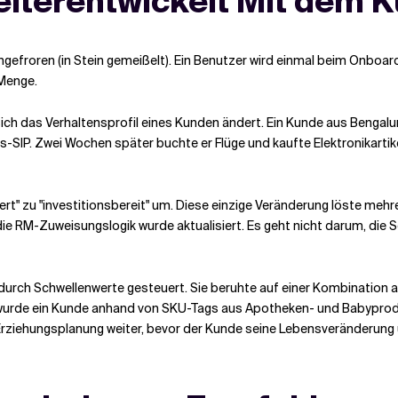
weiterentwickelt
Mit
dem K
ingefroren
(in Stein gemeißelt)
. Ein Benutzer wird einmal beim Onboard
 Menge.
 sich das Verhaltensprofil eines Kunden ändert. Ein Kunde aus Bengal
SIP. Zwei Wochen später buchte er Flüge und kaufte Elektronikartike
tiert" zu "investitionsbereit" um. Diese einzige Veränderung löste 
e RM-Zuweisungslogik wurde aktualisiert. Es geht nicht darum, die 
n durch Schwellenwerte gesteuert. Sie beruhte auf einer Kombination
l wurde ein Kunde anhand von SKU-Tags aus Apotheken- und Babyproduk
e Erziehungsplanung weiter, bevor der Kunde seine Lebensveränderun