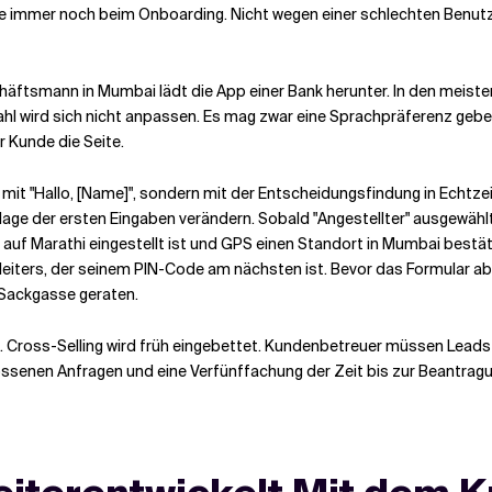
 immer noch beim Onboarding. Nicht wegen einer schlechten Benutz
chäftsmann in Mumbai lädt die App einer Bank herunter. In den meiste
ahl wird sich nicht anpassen. Es mag zwar eine Sprachpräferenz geben
r Kunde die Seite.
 mit "Hallo, [Name]", sondern mit der Entscheidungsfindung in Echtze
age der ersten Eingaben verändern. Sobald "Angestellter" ausgewählt
auf Marathi eingestellt ist und GPS einen Standort in Mumbai bestät
lleiters, der seinem PIN-Code am nächsten ist. Bevor das Formular abg
 Sackgasse geraten.
 Cross-Selling wird früh eingebettet. Kundenbetreuer müssen Leads 
ssenen Anfragen und eine Verfünffachung der Zeit bis zur Beantrag