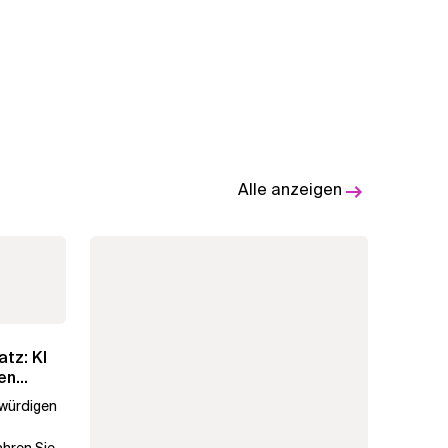
Alle anzeigen
atz: KI
en
swürdigen