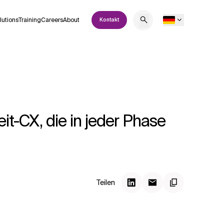
lutions
Training
Careers
About
Kontakt
it-CX, die in jeder Phase
Teilen