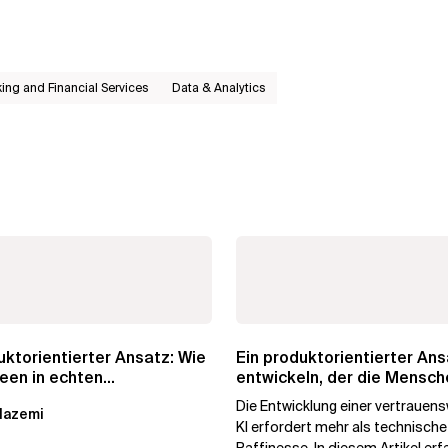
ing and Financial Services
Data & Analytics
uktorientierter Ansatz: Wie
Ein produktorientierter Ans
deen in echten
entwickeln, der die Mensch
swert...
vertrauen
Die Entwicklung einer vertrauen
Nazemi
KI erfordert mehr als technische