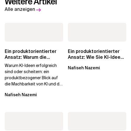
Weitere Artikel
Alle anzeigen
Ein produktorientierter
Ein produktorientierter
Ansatz: Warum die
Ansatz: Wie Sie KI-Ideen
Machbarkeit von KI
in echten
Warum KI-Ideen erfolgreich
Nafiseh Nazemi
darüber...
Geschäftswert...
sind oder scheitern: ein
produktbezogener Blick auf
die Machbarkeit von KI und die
Bereitschaft, Daten zu
Nafiseh Nazemi
verarbeiten, und...