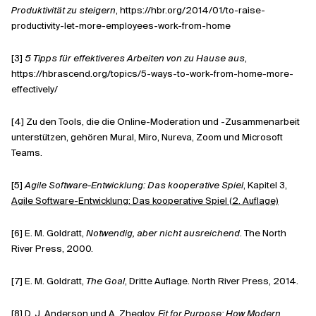
Produktivität zu steigern
, https://hbr.org/2014/01/to-raise-
productivity-let-more-employees-work-from-home
[3]
5 Tipps für effektiveres Arbeiten von zu Hause aus
,
https://hbrascend.org/topics/5-ways-to-work-from-home-more-
effectively/
[4] Zu den Tools, die die Online-Moderation und -Zusammenarbeit
unterstützen, gehören Mural, Miro, Nureva, Zoom und Microsoft
Teams.
[5]
Agile Software-Entwicklung: Das kooperative Spiel
, Kapitel 3,
Agile Software-Entwicklung: Das kooperative Spiel (2. Auflage)
[6] E. M. Goldratt,
Notwendig, aber nicht ausreichend
. The North
River Press, 2000.
[7] E. M. Goldratt,
The Goal
, Dritte Auflage. North River Press, 2014.
[8] D. J. Anderson und A. Zheglov,
Fit for Purpose: How Modern