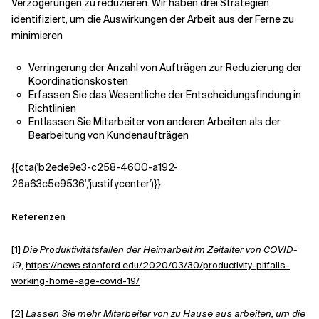
Verzögerungen zu reduzieren. Wir haben drei Strategien
identifiziert, um die Auswirkungen der Arbeit aus der Ferne zu
minimieren
Verringerung der Anzahl von Aufträgen zur Reduzierung der
Koordinationskosten
Erfassen Sie das Wesentliche der Entscheidungsfindung in
Richtlinien
Entlassen Sie Mitarbeiter von anderen Arbeiten als der
Bearbeitung von Kundenaufträgen
{{cta('b2ede9e3-c258-4600-a192-
26a63c5e9536','justifycenter')}}
Referenzen
[1]
Die Produktivitätsfallen der Heimarbeit im Zeitalter von COVID-
19
,
https://news.stanford.edu/2020/03/30/productivity-pitfalls-
working-home-age-covid-19/
[2]
Lassen Sie mehr Mitarbeiter von zu Hause aus arbeiten, um die