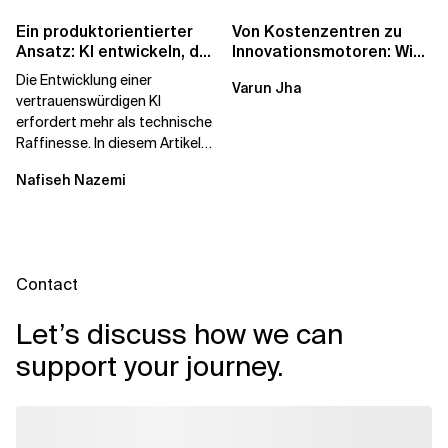
Ein produktorientierter
Von Kostenzentren zu
Ansatz: KI entwickeln, der
Innovationsmotoren: Wie
die Menschen vertrauen
die europäischen GCCs
Die Entwicklung einer
Varun Jha
umgeschrieben...
vertrauenswürdigen KI
erfordert mehr als technische
Raffinesse. In diesem Artikel
erfahren Sie, warum die
Nafiseh Nazemi
Begehrlichkeit von KI...
Contact
Let’s discuss how we can
support your journey.