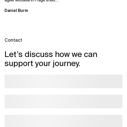
agiler Modelle in Frage stellt
und ein neu konzipiertes
Daniel Burm
Betriebsmodell...
Contact
Let’s discuss how we can
support your journey.