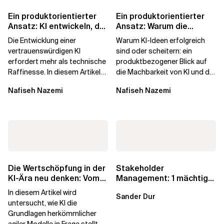
Ein produktorientierter
Ein produktorientierter
Ansatz: KI entwickeln, der
Ansatz: Warum die
die Menschen vertrauen
Machbarkeit von KI
Die Entwicklung einer
Warum KI-Ideen erfolgreich
darüber...
vertrauenswürdigen KI
sind oder scheitern: ein
erfordert mehr als technische
produktbezogener Blick auf
Raffinesse. In diesem Artikel
die Machbarkeit von KI und die
erfahren Sie, warum die
Bereitschaft, Daten zu
Nafiseh Nazemi
Nafiseh Nazemi
Begehrlichkeit von KI...
verarbeiten, und...
Die Wertschöpfung in der
Stakeholder
KI-Ära neu denken: Vom
Management: 1 mächtige
agilen Altbestand zu...
Taktik zum Vertrauen
In diesem Artikel wird
Sander Dur
untersucht, wie KI die
Grundlagen herkömmlicher