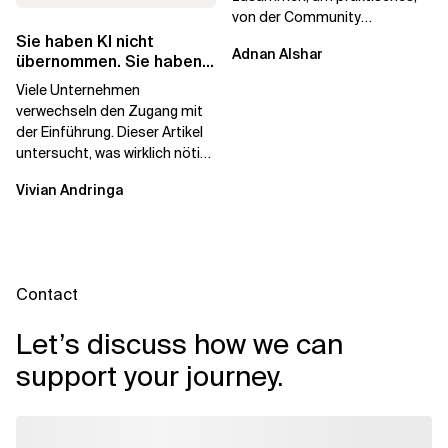
von der Community
betriebenes Plattform-
Sie haben KI nicht
Adnan Alshar
Engineering voranzutreiben,
übernommen. Sie haben
wobei der...
Lizenzen gekauft.
Viele Unternehmen
verwechseln den Zugang mit
der Einführung. Dieser Artikel
untersucht, was wirklich nötig
ist, um KI-Investitionen in
Vivian Andringa
Wirkung...
Contact
Let’s discuss how we can
support your journey.