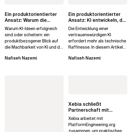
Ein produktorientierter
Ein produktorientierter
Ansatz: Warum die
Ansatz: KI entwickeln, der
Machbarkeit von KI
die Menschen vertrauen
Warum KI-Ideen erfolgreich
Die Entwicklung einer
darüber...
sind oder scheitern: ein
vertrauenswürdigen KI
produktbezogener Blick auf
erfordert mehr als technische
die Machbarkeit von KI und die
Raffinesse. In diesem Artikel
Bereitschaft, Daten zu
erfahren Sie, warum die
Nafiseh Nazemi
Nafiseh Nazemi
verarbeiten, und...
Begehrlichkeit von KI...
Xebia schließt
Partnerschaft mit
PlatformEngineering.org
Xebia arbeitet mit
PlatformEngineering.org
zusammen, um praktisches,