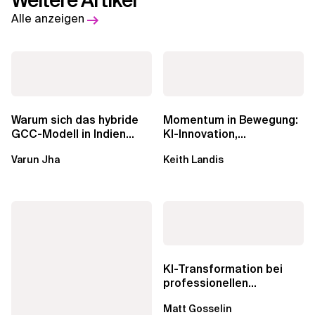
Weitere Artikel
Alle anzeigen
Warum sich das hybride
Momentum in Bewegung:
GCC-Modell in Indien
KI-Innovation,
durchsetzt und wie
Markteinfluss und die
Varun Jha
Keith Landis
Unternehmen den...
Macht der...
KI-Transformation bei
professionellen
Dienstleistungen: Echte...
Matt Gosselin