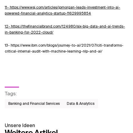
11- https://www.wsj.com/articles/jpmorgan-leads-investment-into-ai-
powered-financial-analytics-startup-11629995854
12- https://thefinancialbrand.com/124980/six-big-data-and-ai-trends-
in-banking-for-2022-cloud/
13- https://www.ibm.com/blogs/journey-to-ai/2021/07/citi-transforms-
critical-internal-audit-with-machine-learning-nlp-and-ai/
Tags
:
Banking and Financial Services
Data & Analytics
Unsere Ideen