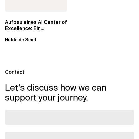
Aufbau eines AI Center of
Excellence: Ein
strategisches Handbuch
Hidde de Smet
für...
Contact
Let’s discuss how we can
support your journey.