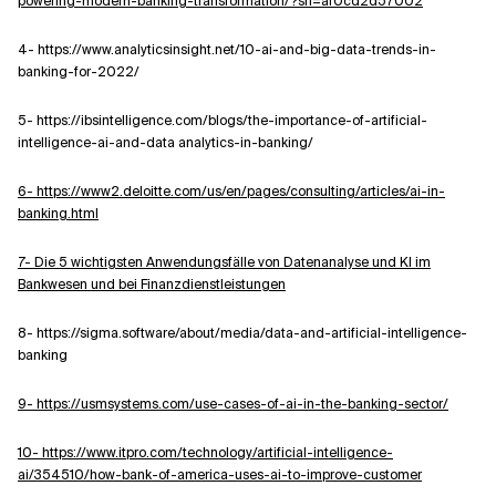
powering-modern-banking-transformation/?sh=af0cd2d57002
4- https://www.analyticsinsight.net/10-ai-and-big-data-trends-in-
banking-for-2022/
5- https://ibsintelligence.com/blogs/the-importance-of-artificial-
intelligence-ai-and-data analytics-in-banking/
6- https://www2.deloitte.com/us/en/pages/consulting/articles/ai-in-
banking.html
7- Die 5 wichtigsten Anwendungsfälle von Datenanalyse und KI im
Bankwesen und bei Finanzdienstleistungen
8- https://sigma.software/about/media/data-and-artificial-intelligence-
banking
9- https://usmsystems.com/use-cases-of-ai-in-the-banking-sector/
10- https://www.itpro.com/technology/artificial-intelligence-
ai/354510/how-bank-of-america-uses-ai-to-improve-customer