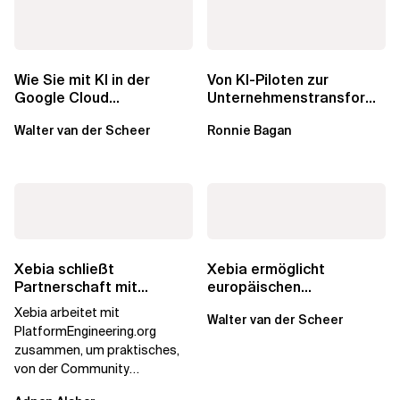
Wie Sie mit KI in der
Von KI-Piloten zur
Google Cloud
Unternehmenstransformati
Geschäftswert
Wie Xebia
Walter van der Scheer
Ronnie Bagan
freisetzen
Organisationen bei der...
Xebia schließt
Xebia ermöglicht
Partnerschaft mit
europäischen
PlatformEngineering.org
Organisationen die
Xebia arbeitet mit
Walter van der Scheer
Übernahme der AWS
PlatformEngineering.org
European...
zusammen, um praktisches,
von der Community
betriebenes Plattform-