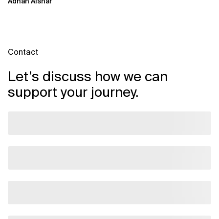
Adnan Alshar
Engineering voranzutreiben,
wobei der...
Contact
Let’s discuss how we can
support your journey.