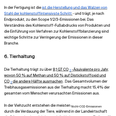
In der Fertigung ist die
ist die Herstellung und das Walzen von
Stahl der kohlenstoffintensivste Schritt
- und trägt, je nach
Endprodukt, zu den Scope 1/2/3-Emissionen bei. Das
Verständnis des Kohlenstoff-Fußabdrucks von Produkten und
die Einführung von Verfahren zur Kohlenstoffbilanzierung sind
wichtige Schritte zur Verringerung der Emissionen in dieser
Branche.
6. Tierhaltung
Die Tierhaltung trägt zu über
8,1 GT CO
-Äquivalente pro Jahr,
2
wovon 50 % auf Methan und 50 % auf Distickstoffoxid und
CO
die andere Hälfte ausmachen
. Das Gesamtvolumen der
2
Treibhausgasemissionen aus der Tierhaltung macht 15,4% der
gesamten vom Menschen verursachten Emissionen aus.
In der Viehzucht entstehen die meisten
Nicht-CO2-Emissionen
durch die Verdauung der Tiere, während in der Landwirtschaft