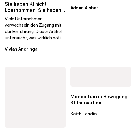
betriebenes Plattform-
Sie haben KI nicht
Adnan Alshar
Engineering voranzutreiben,
übernommen. Sie haben
wobei der...
Lizenzen gekauft.
Viele Unternehmen
verwechseln den Zugang mit
der Einführung. Dieser Artikel
untersucht, was wirklich nötig
ist, um KI-Investitionen in
Vivian Andringa
Wirkung...
Momentum in Bewegung:
KI-Innovation,
Markteinfluss und die
Keith Landis
Macht der...