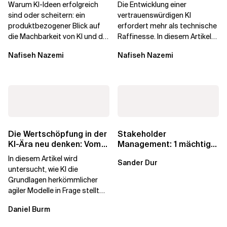
Machbarkeit von KI
die Menschen vertrauen
Warum KI-Ideen erfolgreich
Die Entwicklung einer
darüber...
sind oder scheitern: ein
vertrauenswürdigen KI
produktbezogener Blick auf
erfordert mehr als technische
die Machbarkeit von KI und die
Raffinesse. In diesem Artikel
Bereitschaft, Daten zu
erfahren Sie, warum die
Nafiseh Nazemi
Nafiseh Nazemi
verarbeiten, und...
Begehrlichkeit von KI...
Die Wertschöpfung in der
Stakeholder
KI-Ära neu denken: Vom
Management: 1 mächtige
agilen Altbestand zu...
Taktik zum Vertrauen
In diesem Artikel wird
Sander Dur
untersucht, wie KI die
Grundlagen herkömmlicher
agiler Modelle in Frage stellt
und ein neu konzipiertes
Daniel Burm
Betriebsmodell...