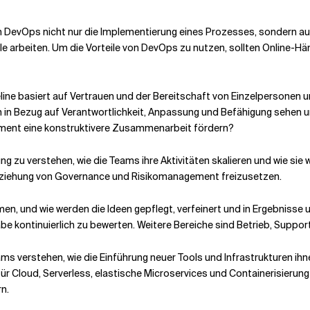
n DevOps nicht nur die Implementierung eines Prozesses, sondern auch
e arbeiten. Um die Vorteile von DevOps zu nutzen, sollten Online-H
line basiert auf Vertrauen und der Bereitschaft von Einzelpersonen 
ion in Bezug auf Verantwortlichkeit, Anpassung und Befähigung sehen 
ement eine konstruktivere Zusammenarbeit fördern?
g zu verstehen, wie die Teams ihre Aktivitäten skalieren und wie sie
nbeziehung von Governance und Risikomanagement freizusetzen.
, und wie werden die Ideen gepflegt, verfeinert und in Ergebnisse u
gabe kontinuierlich zu bewerten. Weitere Bereiche sind Betrieb, Suppor
eams verstehen, wie die Einführung neuer Tools und Infrastrukturen ih
ür Cloud, Serverless, elastische Microservices und Containerisierung 
n.