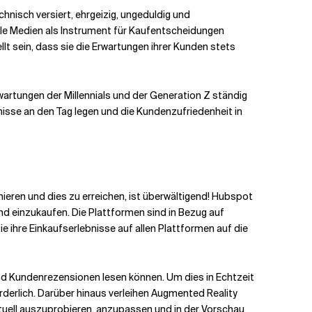
nisch versiert, ehrgeizig, ungeduldig und
e Medien als Instrument für Kaufentscheidungen
t sein, dass sie die Erwartungen ihrer Kunden stets
rwartungen der Millennials und der Generation Z ständig
nisse an den Tag legen und die Kundenzufriedenheit in
mieren und dies zu erreichen, ist überwältigend! Hubspot
d einzukaufen. Die Plattformen sind in Bezug auf
 ihre Einkaufserlebnisse auf allen Plattformen auf die
nd Kundenrezensionen lesen können. Um dies in Echtzeit
derlich. Darüber hinaus verleihen Augmented Reality
rtuell auszuprobieren, anzupassen und in der Vorschau