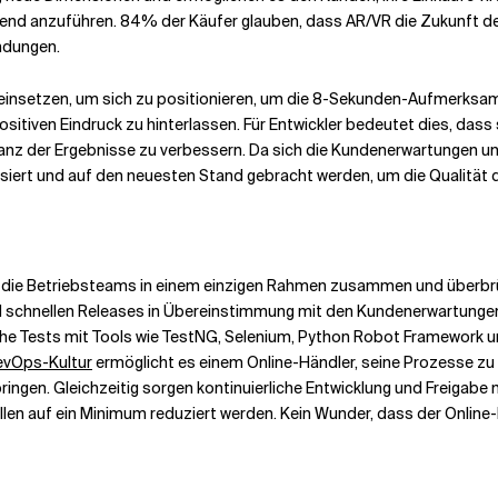
rend anzuführen. 84% der Käufer glauben, dass AR/VR die Zukunft de
ndungen.
 einsetzen, um sich zu positionieren, um die 8-Sekunden-Aufmerksa
positiven Eindruck zu hinterlassen. Für Entwickler bedeutet dies, da
anz der Ergebnisse zu verbessern. Da sich die Kundenerwartungen u
isiert und auf den neuesten Stand gebracht werden, um die Qualität 
nd die Betriebsteams in einem einzigen Rahmen zusammen und überbr
nd schnellen Releases in Übereinstimmung mit den Kundenerwartung
he Tests mit Tools wie TestNG, Selenium, Python Robot Framework un
evOps-Kultur
ermöglicht es einem Online-Händler, seine Prozesse zu
ingen. Gleichzeitig sorgen kontinuierliche Entwicklung und Freigabe m
en auf ein Minimum reduziert werden. Kein Wunder, dass der Online