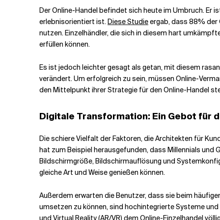
Der Online-Handel befindet sich heute im Umbruch. Er i
erlebnisorientiert ist.
Verwandte Themen
Diese Studie
ergab, dass 88% der 
nutzen. Einzelhändler, die sich in diesem hart umkämpft
erfüllen können.
Es ist jedoch leichter gesagt als getan, mit diesem rasa
verändert. Um erfolgreich zu sein, müssen Online-Vermar
den Mittelpunkt ihrer Strategie für den Online-Handel ste
Digitale Transformation: Ein Gebot für 
Die schiere Vielfalt der Faktoren, die Architekten für 
hat zum Beispiel herausgefunden, dass Millennials und 
Bildschirmgröße, Bildschirmauflösung und Systemkonfigur
gleiche Art und Weise genießen können.
Außerdem erwarten die Benutzer, dass sie beim häufige
umsetzen zu können, sind hochintegrierte Systeme und e
und Virtual Reality (AR/VR) dem Online-Einzelhandel völ