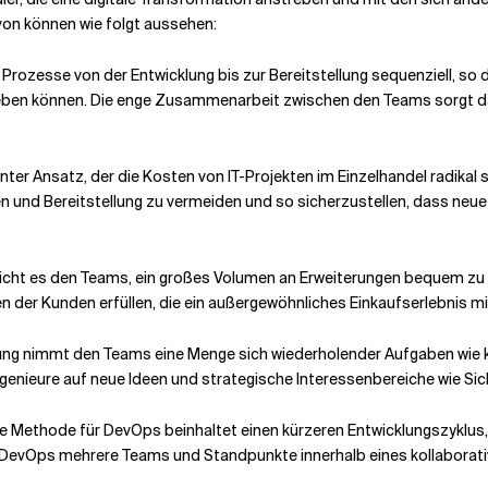
avon können wie folgt aussehen:
Prozesse von der Entwicklung bis zur Bereitstellung sequenziell, s
bheben können. Die enge Zusammenarbeit zwischen den Teams sorgt 
enter Ansatz, der die Kosten von IT-Projekten im Einzelhandel radikal
en und Bereitstellung zu vermeiden und so sicherzustellen, dass neu
ht es den Teams, ein großes Volumen an Erweiterungen bequem zu 
en der Kunden erfüllen, die ein außergewöhnliches Einkaufserlebnis 
g nimmt den Teams eine Menge sich wiederholender Aufgaben wie kont
genieure auf neue Ideen und strategische Interessenbereiche wie Sic
le Methode für DevOps beinhaltet einen kürzeren Entwicklungszyklus,
DevOps mehrere Teams und Standpunkte innerhalb eines kollaborati