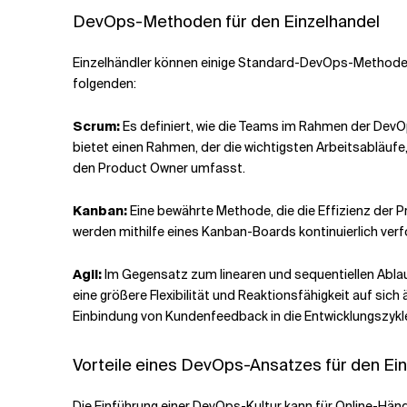
DevOps-Methoden für den Einzelhandel
Einzelhändler können einige Standard-DevOps-Methoden 
folgenden:
Scrum:
Es definiert, wie die Teams im Rahmen der DevO
bietet einen Rahmen, der die wichtigsten Arbeitsabläuf
den Product Owner umfasst.
Kanban:
Eine bewährte Methode, die die Effizienz der P
werden mithilfe eines Kanban-Boards kontinuierlich verfo
Agil:
Im Gegensatz zum linearen und sequentiellen Abla
eine größere Flexibilität und Reaktionsfähigkeit auf si
Einbindung von Kundenfeedback in die Entwicklungszykl
Vorteile eines DevOps-Ansatzes für den Ei
Die Einführung einer DevOps-Kultur kann für Online-Hän