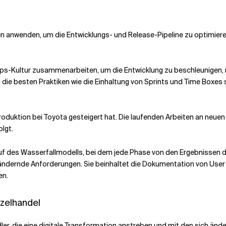
anwenden, um die Entwicklungs- und Release-Pipeline zu optimieren 
ps-Kultur zusammenarbeiten, um die Entwicklung zu beschleunigen, 
e, die besten Praktiken wie die Einhaltung von Sprints und Time Box
roduktion bei Toyota gesteigert hat. Die laufenden Arbeiten an neue
lgt.
uf des Wasserfallmodells, bei dem jede Phase von den Ergebnissen d
ch ändernde Anforderungen. Sie beinhaltet die Dokumentation von Use
en.
nzelhandel
dler, die eine digitale Transformation anstreben und mit den sich 