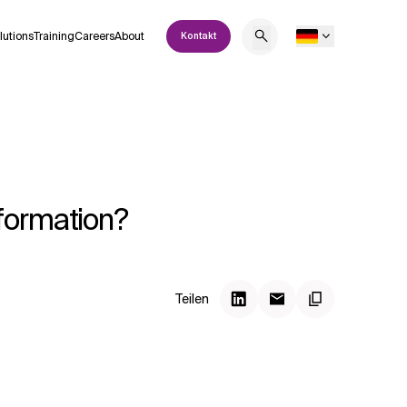
lutions
Training
Careers
About
Kontakt
formation?
Teilen