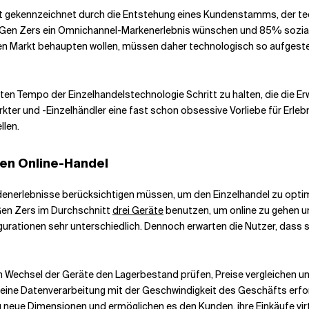
st gekennzeichnet durch die Entstehung eines Kundenstamms, der tech
Gen Zers ein Omnichannel-Markenerlebnis wünschen und 85% sozial
en Markt behaupten wollen, müssen daher technologisch so aufgestell
nten Tempo der Einzelhandelstechnologie Schritt zu halten, die die E
kter und -Einzelhändler eine fast schon obsessive Vorliebe für Erleb
llen.
den Online-Handel
Kundenerlebnisse berücksichtigen müssen, um den Einzelhandel zu opti
Gen Zers im Durchschnitt
drei Geräte
benutzen, um online zu gehen un
ationen sehr unterschiedlich. Dennoch erwarten die Nutzer, dass sie
n Wechsel der Geräte den Lagerbestand prüfen, Preise vergleichen u
ine Datenverarbeitung mit der Geschwindigkeit des Geschäfts erfor
lig neue Dimensionen und ermöglichen es den Kunden, ihre Einkäufe vi