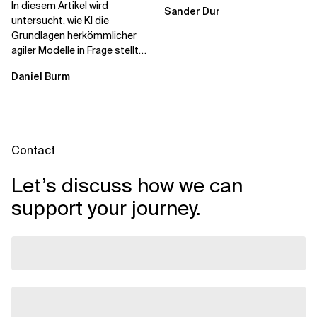
In diesem Artikel wird
Sander Dur
untersucht, wie KI die
Grundlagen herkömmlicher
agiler Modelle in Frage stellt
und ein neu konzipiertes
Daniel Burm
Betriebsmodell...
Contact
Let’s discuss how we can
support your journey.