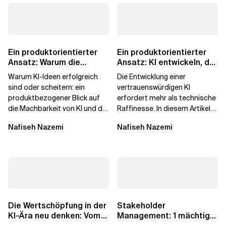
Ein produktorientierter
Ein produktorientierter
Ansatz: Warum die
Ansatz: KI entwickeln, der
Machbarkeit von KI
die Menschen vertrauen
Warum KI-Ideen erfolgreich
Die Entwicklung einer
darüber...
sind oder scheitern: ein
vertrauenswürdigen KI
produktbezogener Blick auf
erfordert mehr als technische
die Machbarkeit von KI und die
Raffinesse. In diesem Artikel
Bereitschaft, Daten zu
erfahren Sie, warum die
Nafiseh Nazemi
Nafiseh Nazemi
verarbeiten, und...
Begehrlichkeit von KI...
Die Wertschöpfung in der
Stakeholder
KI-Ära neu denken: Vom
Management: 1 mächtige
agilen Altbestand zu...
Taktik zum Vertrauen