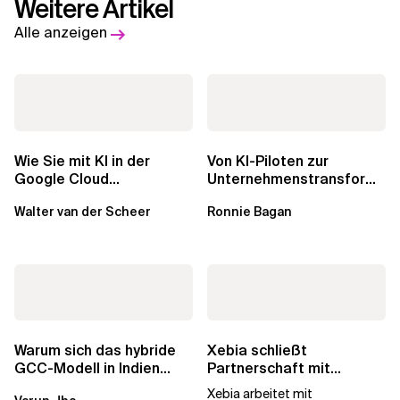
Weitere Artikel
Alle anzeigen
Wie Sie mit KI in der
Von KI-Piloten zur
Google Cloud
Unternehmenstransformati
Geschäftswert
Wie Xebia
Walter van der Scheer
Ronnie Bagan
freisetzen
Organisationen bei der...
Warum sich das hybride
Xebia schließt
GCC-Modell in Indien
Partnerschaft mit
durchsetzt und wie
PlatformEngineering.org
Xebia arbeitet mit