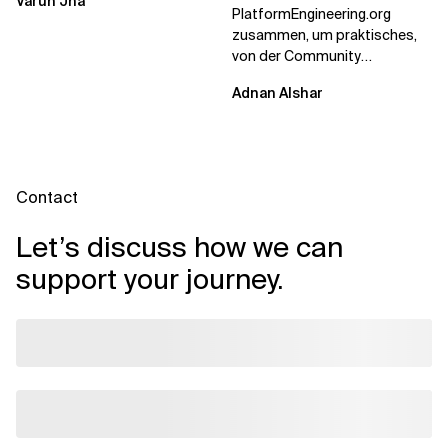
Varun Jha
Unternehmen den...
PlatformEngineering.org
zusammen, um praktisches,
von der Community
betriebenes Plattform-
Adnan Alshar
Engineering voranzutreiben,
wobei der...
Contact
Let’s discuss how we can
support your journey.