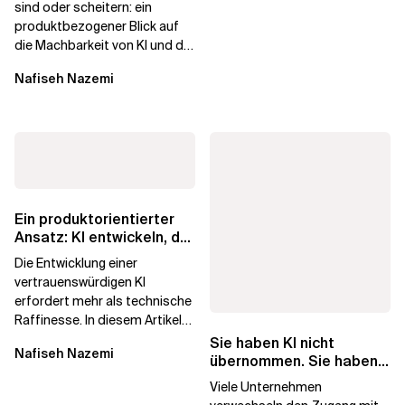
sind oder scheitern: ein
produktbezogener Blick auf
die Machbarkeit von KI und die
Bereitschaft, Daten zu
Nafiseh Nazemi
verarbeiten, und...
Ein produktorientierter
Ansatz: KI entwickeln, der
die Menschen vertrauen
Die Entwicklung einer
vertrauenswürdigen KI
erfordert mehr als technische
Raffinesse. In diesem Artikel
erfahren Sie, warum die
Sie haben KI nicht
Nafiseh Nazemi
Begehrlichkeit von KI...
übernommen. Sie haben
Lizenzen gekauft.
Viele Unternehmen