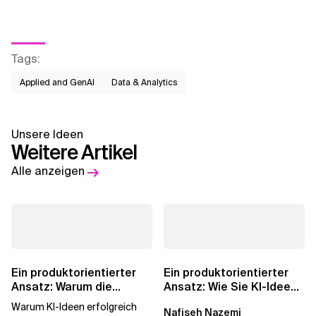
Tags
:
Applied and GenAI
Data & Analytics
Unsere Ideen
Weitere Artikel
Alle anzeigen
Ein produktorientierter
Ein produktorientierter
Ansatz: Warum die
Ansatz: Wie Sie KI-Ideen
Machbarkeit von KI
in echten
Warum KI-Ideen erfolgreich
Nafiseh Nazemi
darüber...
Geschäftswert...