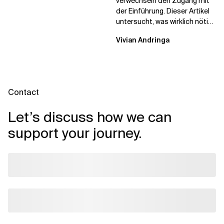
verwechseln den Zugang mit
der Einführung. Dieser Artikel
untersucht, was wirklich nötig
ist, um KI-Investitionen in
Vivian Andringa
Wirkung...
Contact
Let’s discuss how we can
support your journey.