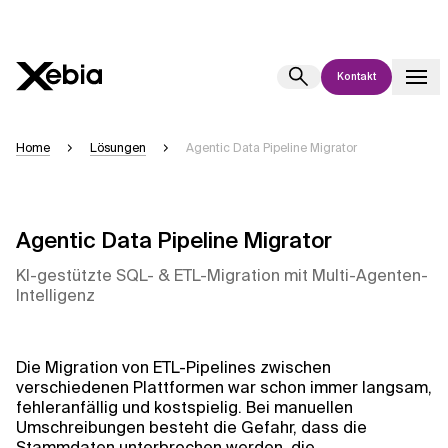
Kontakt
Ai
Übersicht
Home
Lösungen
Agentic Data Pipeline Migrator
Diese KI-Suchassistenz befindet sich derzeit in einem Pilotprogramm
und wird noch weiterentwickelt. Die Antworten, die auf Deutsch
generiert werden, können einige Sekunden dauern. Wir streben nach
Genauigkeit, aber gelegentlich können Fehler auftreten.
Agentic Data Pipeline Migrator
Bitte überprüfen Sie wichtige Informationen, bevor Sie
KI-gestützte SQL- & ETL-Migration mit Multi-Agenten-
Entscheidungen treffen oder
kontaktieren Sie uns
direkt.
Intelligenz
Antwort
Die Migration von ETL-Pipelines zwischen
verschiedenen Plattformen war schon immer langsam,
fehleranfällig und kostspielig. Bei manuellen
Umschreibungen besteht die Gefahr, dass die
Stammdaten unterbrochen werden, die