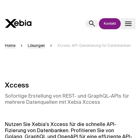
Kontakt
Ai
Übersicht
Home
Lösungen
Xccess: API-Generierung für Datenbanken
Diese KI-Suchassistenz befindet sich derzeit in einem Pilotprogramm
und wird noch weiterentwickelt. Die Antworten, die auf Deutsch
generiert werden, können einige Sekunden dauern. Wir streben nach
Genauigkeit, aber gelegentlich können Fehler auftreten.
Bitte überprüfen Sie wichtige Informationen, bevor Sie
Xccess
Entscheidungen treffen oder
kontaktieren Sie uns
direkt.
Sofortige Erstellung von REST- und GraphQL-APIs für
mehrere Datenquellen mit Xebia Xccess
Antwort
Nutzen Sie Xebia's Xccess für die schnelle API-
Fizierung von Datenbanken. Profitieren Sie von
Golang, GraphQL und OpenAPI für eine effiziente API-