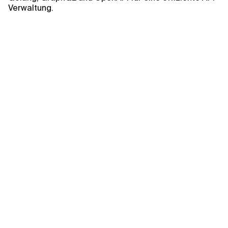
Kontextdateien
Verwaltung.