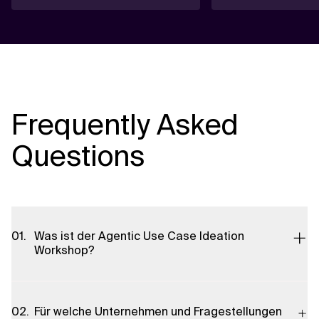
Frequently Asked
Questions
Was ist der Agentic Use Case Ideation
Workshop?
Der Workshop ist ein strukturiertes, moderiertes Format von
Xebia zur Identifizierung, Priorisierung und Planung von daten-
Für welche Unternehmen und Fragestellungen