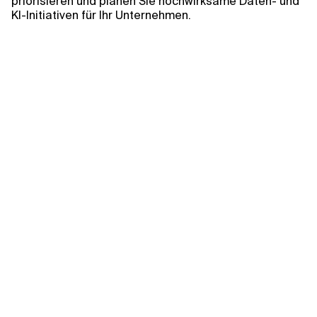
Kontextdateien
priorisieren und planen Sie hochwirksame Daten- und
KI-Initiativen für Ihr Unternehmen.