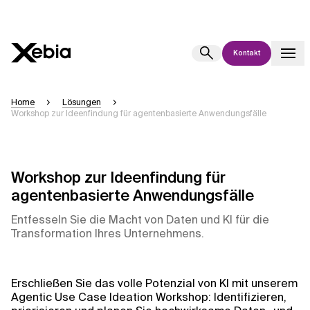
Kontakt
Ai
Übersicht
Home
Lösungen
Workshop zur Ideenfindung für agentenbasierte Anwendungsfälle
Diese KI-Suchassistenz befindet sich derzeit in einem Pilotprogramm
und wird noch weiterentwickelt. Die Antworten, die auf Deutsch
generiert werden, können einige Sekunden dauern. Wir streben nach
Genauigkeit, aber gelegentlich können Fehler auftreten.
Workshop zur Ideenfindung für
Bitte überprüfen Sie wichtige Informationen, bevor Sie
agentenbasierte Anwendungsfälle
Entscheidungen treffen oder
kontaktieren Sie uns
direkt.
Entfesseln Sie die Macht von Daten und KI für die
Transformation Ihres Unternehmens.
Antwort
Erschließen Sie das volle Potenzial von KI mit unserem
Agentic Use Case Ideation Workshop: Identifizieren,