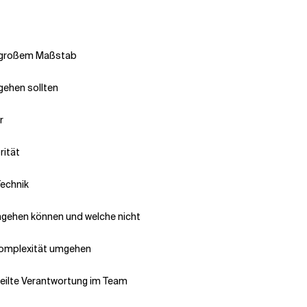
n großem Maßstab
gehen sollten
r
rität
Technik
ngehen können und welche nicht
Komplexität umgehen
teilte Verantwortung im Team