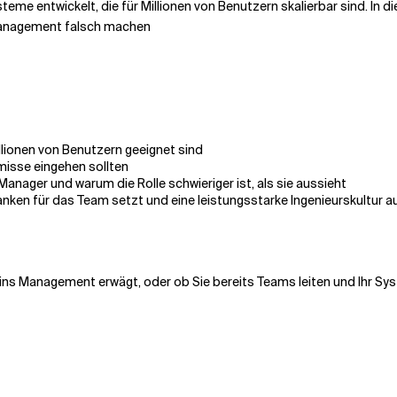
eme entwickelt, die für Millionen von Benutzern skalierbar sind. In di
Management falsch machen
llionen von Benutzern geeignet sind
misse eingehen sollten
anager und warum die Rolle schwieriger ist, als sie aussieht
anken für das Team setzt und eine leistungsstarke Ingenieurskultur 
el ins Management erwägt, oder ob Sie bereits Teams leiten und Ihr S