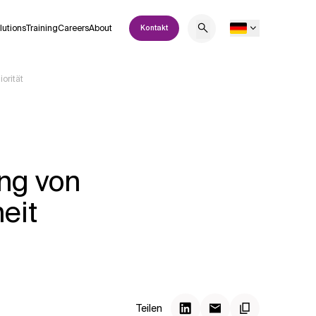
lutions
Training
Careers
About
Kontakt
orität
ng von
eit
Teilen