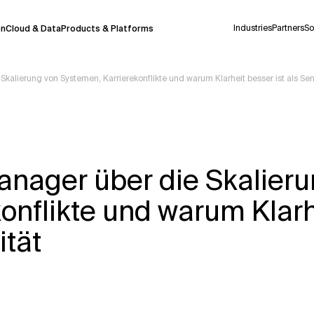
Industries
Partners
So
on
Cloud & Data
Products & Platforms
kalierung von Systemen, Karrierekonflikte und warum Klarheit besser ist als Seni
derzeit in einem Pilotprogramm und wird noch
uf Deutsch generiert werden, können einige
auigkeit, aber gelegentlich können Fehler
anager über die Skalieru
ionen, bevor Sie Entscheidungen treffen oder
onflikte und warum Klarh
ität
Kontextdateien