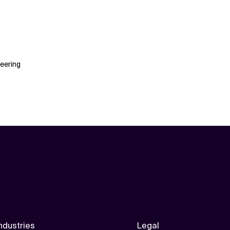
eering
ndustries
Legal