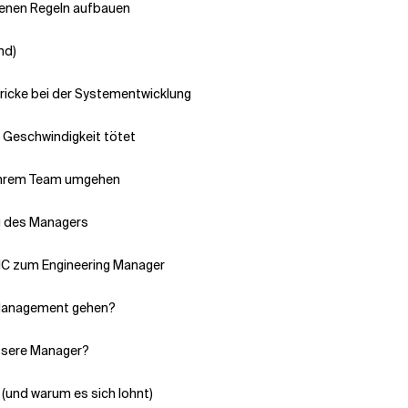
senen Regeln aufbauen
nd)
tricke bei der Systementwicklung
e Geschwindigkeit tötet
n Ihrem Team umgehen
g des Managers
IC zum Engineering Manager
s Management gehen?
essere Manager?
 (und warum es sich lohnt)