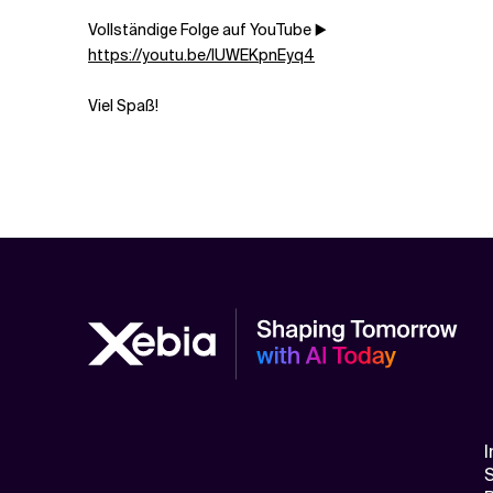
Vollständige Folge auf YouTube ▶️
https://youtu.be/lUWEKpnEyq4
Viel Spaß!
I
S