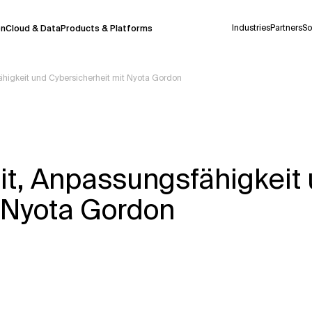
Industries
Partners
So
on
Cloud & Data
Products & Platforms
higkeit und Cybersicherheit mit Nyota Gordon
derzeit in einem Pilotprogramm und wird noch
uf Deutsch generiert werden, können einige
auigkeit, aber gelegentlich können Fehler
it, Anpassungsfähigkeit
ionen, bevor Sie Entscheidungen treffen oder
 Nyota Gordon
Kontextdateien