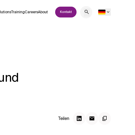
lutions
Training
Careers
About
Kontakt
 und
Teilen