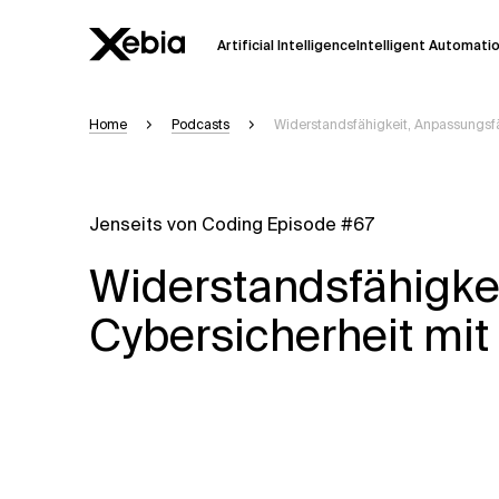
Artificial Intelligence
Intelligent Automati
Home
Podcasts
Widerstandsfähigkeit, Anpassungsfä
Ai
Übersicht
Diese KI-Suchassistenz befindet sich 
weiterentwickelt. Die Antworten, die a
Jenseits von Coding Episode #67
Sekunden dauern. Wir streben nach Gen
auftreten.
Widerstandsfähigke
Bitte überprüfen Sie wichtige Informat
kontaktieren Sie uns
direkt.
Cybersicherheit mit
Antwort