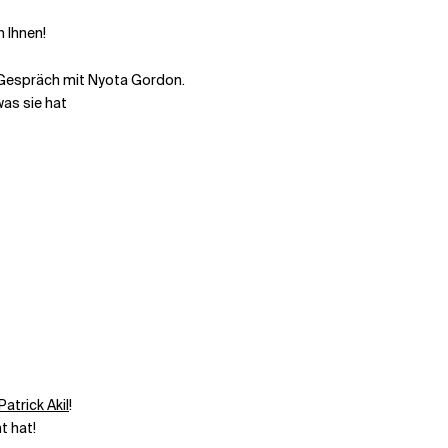
n Ihnen!
 Gespräch mit Nyota Gordon.
was sie hat
Patrick Akil
!
t hat!