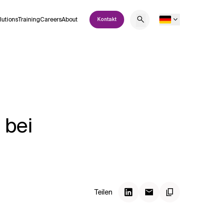
lutions
Training
Careers
About
Kontakt
 bei
Teilen