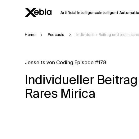
Artificial Intelligence
Intelligent Automati
Home
Podcasts
Individueller Beitrag und technisch
Ai
Übersicht
Diese KI-Suchassistenz befindet sich 
weiterentwickelt. Die Antworten, die a
Jenseits von Coding Episode #178
Sekunden dauern. Wir streben nach Gen
auftreten.
Individueller Beitra
Bitte überprüfen Sie wichtige Informat
kontaktieren Sie uns
direkt.
Rares Mirica
Antwort