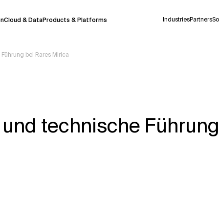
Industries
Partners
So
on
Cloud & Data
Products & Platforms
e Führung bei Rares Mirica
derzeit in einem Pilotprogramm und wird noch
uf Deutsch generiert werden, können einige
auigkeit, aber gelegentlich können Fehler
g und technische Führung
ionen, bevor Sie Entscheidungen treffen oder
Kontextdateien