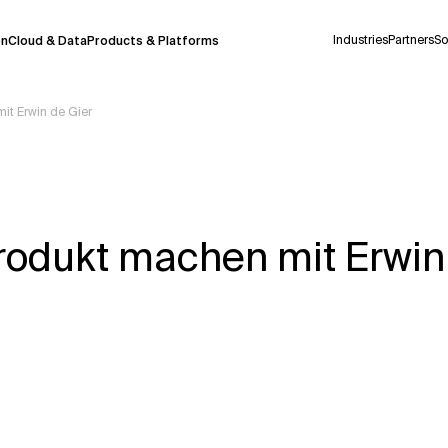
Industries
Partners
So
on
Cloud & Data
Products & Platforms
it Erwin de Gier
derzeit in einem Pilotprogramm und wird noch
uf Deutsch generiert werden, können einige
auigkeit, aber gelegentlich können Fehler
Produkt machen mit Erwin
ionen, bevor Sie Entscheidungen treffen oder
Kontextdateien