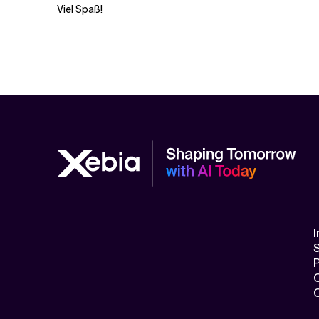
Viel Spaß!
I
S