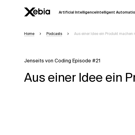
Artificial Intelligence
Intelligent Automati
Home
Podcasts
Aus einer Idee ein Produkt machen m
Ai
Übersicht
Diese KI-Suchassistenz befindet sich 
weiterentwickelt. Die Antworten, die a
Jenseits von Coding Episode #21
Sekunden dauern. Wir streben nach Gen
auftreten.
Aus einer Idee ein 
Bitte überprüfen Sie wichtige Informat
kontaktieren Sie uns
direkt.
Antwort