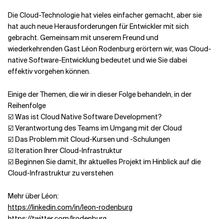
Die Cloud-Technologie hat vieles einfacher gemacht, aber sie
Verwandte Themen
hat auch neue Herausforderungen für Entwickler mit sich
gebracht. Gemeinsam mit unserem Freund und
wiederkehrenden Gast Léon Rodenburg erörtern wir, was Cloud-
native Software-Entwicklung bedeutet und wie Sie dabei
effektiv vorgehen können.
Einige der Themen, die wir in dieser Folge behandeln, in der
Reihenfolge
☑️ Was ist Cloud Native Software Development?
☑️ Verantwortung des Teams im Umgang mit der Cloud
☑️ Das Problem mit Cloud-Kursen und -Schulungen
☑️ Iteration Ihrer Cloud-Infrastruktur
☑️ Beginnen Sie damit, Ihr aktuelles Projekt im Hinblick auf die
Cloud-Infrastruktur zu verstehen
Mehr über Léon:
https://linkedin.com/in/leon-rodenburg
https://twitter.com/lrodenburg