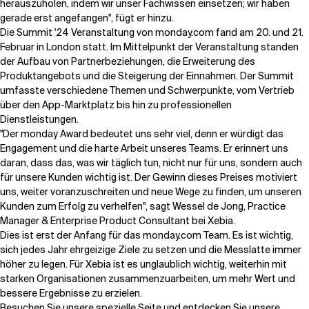
herauszuholen, indem wir unser Fachwissen einsetzen; wir haben
gerade erst angefangen", fügt er hinzu.
Die Summit '24 Veranstaltung von monday.com fand am 20. und 21.
Verwandte Themen
Februar in London statt. Im Mittelpunkt der Veranstaltung standen
der Aufbau von Partnerbeziehungen, die Erweiterung des
Produktangebots und die Steigerung der Einnahmen. Der Summit
umfasste verschiedene Themen und Schwerpunkte, vom Vertrieb
über den App-Marktplatz bis hin zu professionellen
Dienstleistungen.
"Der monday Award bedeutet uns sehr viel, denn er würdigt das
Engagement und die harte Arbeit unseres Teams. Er erinnert uns
daran, dass das, was wir täglich tun, nicht nur für uns, sondern auch
für unsere Kunden wichtig ist. Der Gewinn dieses Preises motiviert
uns, weiter voranzuschreiten und neue Wege zu finden, um unseren
Kunden zum Erfolg zu verhelfen", sagt Wessel de Jong, Practice
Manager & Enterprise Product Consultant bei Xebia.
Dies ist erst der Anfang für das monday.com Team. Es ist wichtig,
sich jedes Jahr ehrgeizige Ziele zu setzen und die Messlatte immer
höher zu legen. Für Xebia ist es unglaublich wichtig, weiterhin mit
starken Organisationen zusammenzuarbeiten, um mehr Wert und
bessere Ergebnisse zu erzielen.
Besuchen Sie unsere spezielle Seite und
entdecken Sie unsere