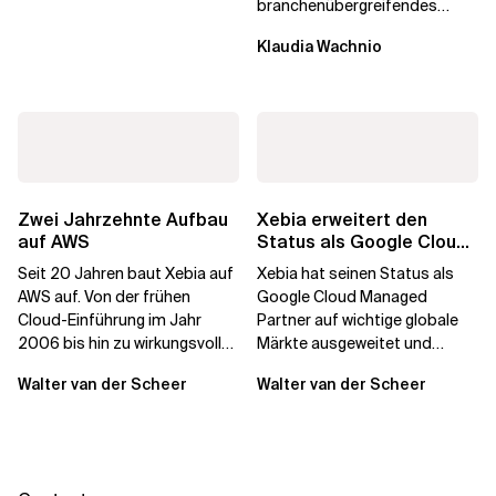
branchenübergreifendes
Wachstum, das durch
Klaudia Wachnio
Datenmigrations- und...
Zwei Jahrzehnte Aufbau
Xebia erweitert den
auf AWS
Status als Google Cloud
Managed Partner in den
Seit 20 Jahren baut Xebia auf
Xebia hat seinen Status als
wichtigsten...
AWS auf. Von der frühen
Google Cloud Managed
Cloud-Einführung im Jahr
Partner auf wichtige globale
2006 bis hin zu wirkungsvollen
Märkte ausgeweitet und
KI-Lösungen, die auf
stärkt damit seine Fähigkeit,
Walter van der Scheer
Walter van der Scheer
technischer Strenge...
KI-Transformationen...