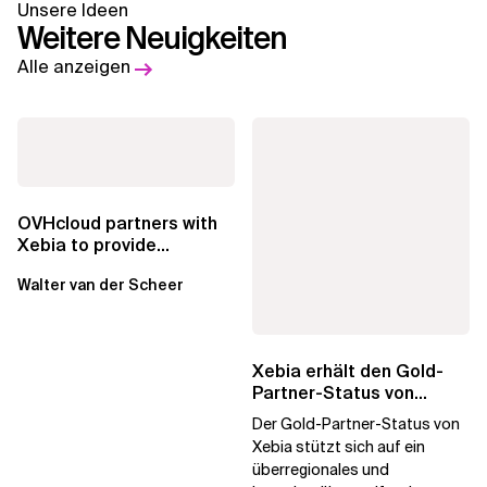
Unsere Ideen
Weitere Neuigkeiten
Alle anzeigen
OVHcloud partners with
Xebia to provide
sovereign infrastructure
Walter van der Scheer
for multi-cloud...
Xebia erhält den Gold-
Partner-Status von
Databricks und
Der Gold-Partner-Status von
unterstreicht damit sein...
Xebia stützt sich auf ein
überregionales und