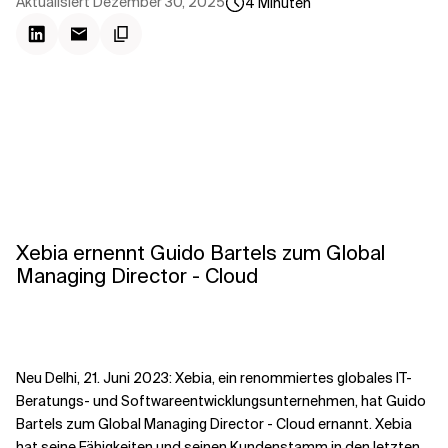
Kontextdateien
Aktualisiert
Dezember 30, 2025
4
Minuten
Xebia ernennt Guido Bartels zum Global
Managing Director - Cloud
Neu Delhi, 21. Juni 2023: Xebia, ein renommiertes globales IT-
Beratungs- und Softwareentwicklungsunternehmen, hat Guido
Bartels zum Global Managing Director - Cloud ernannt. Xebia
hat seine Fähigkeiten und seinen Kundenstamm in den letzten