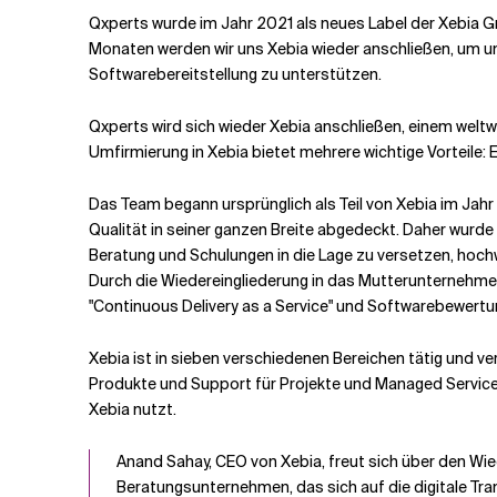
Qxperts wurde im Jahr 2021 als neues Label der Xebia G
Monaten werden wir uns Xebia wieder anschließen, um un
Verwandte Themen
Softwarebereitstellung zu unterstützen.
Qxperts wird sich wieder Xebia anschließen, einem weltw
Umfirmierung in Xebia bietet mehrere wichtige Vorteile:
Das Team begann ursprünglich als Teil von Xebia im Ja
Qualität in seiner ganzen Breite abgedeckt. Daher wur
Beratung und Schulungen in die Lage zu versetzen, hoch
Durch die Wiedereingliederung in das Mutterunternehmen 
"Continuous Delivery as a Service" und Softwarebewert
Xebia ist in sieben verschiedenen Bereichen tätig und v
Produkte und Support für Projekte und Managed Services
Xebia nutzt.
Anand Sahay, CEO von Xebia, freut sich über den Wie
Beratungsunternehmen, das sich auf die digitale Tran