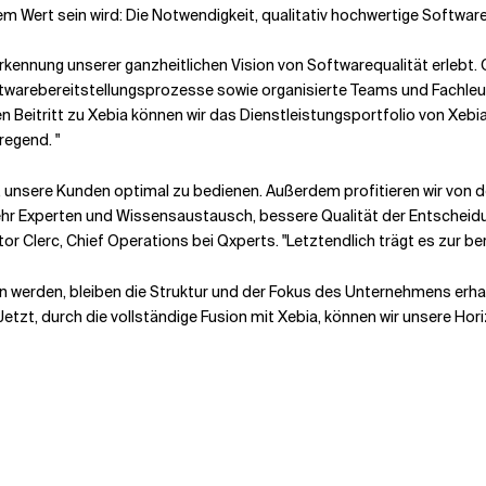
Wert sein wird: Die Notwendigkeit, qualitativ hochwertige Software zu
rkennung unserer ganzheitlichen Vision von Softwarequalität erlebt. 
rebereitstellungsprozesse sowie organisierte Teams und Fachleute 
n Beitritt zu Xebia können wir das Dienstleistungsportfolio von Xeb
fregend.
"
t, unsere Kunden optimal zu bedienen. Außerdem profitieren wir von 
mehr Experten und Wissensaustausch, bessere Qualität der Entscheid
or Clerc, Chief Operations bei Qxperts. "Letztendlich trägt es zur ber
werden, bleiben die Struktur und der Fokus des Unternehmens erhalt
Jetzt, durch die vollständige Fusion mit Xebia, können wir unsere Hor