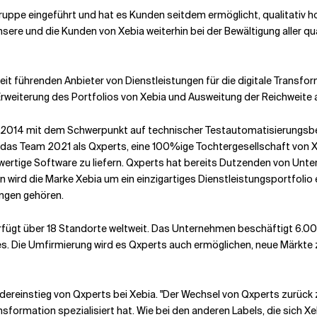
ruppe eingeführt und hat es Kunden seitdem ermöglicht, qualitativ 
sere und die Kunden von Xebia weiterhin bei der Bewältigung aller 
eit führenden Anbieter von Dienstleistungen für die digitale Transf
 Erweiterung des Portfolios von Xebia und Ausweitung der Reichweite 
hr 2014 mit dem Schwerpunkt auf technischer Testautomatisierungsb
de das Team 2021 als Qxperts, eine 100%ige Tochtergesellschaft von
wertige Software zu liefern. Qxperts hat bereits Dutzenden von Unte
wird die Marke Xebia um ein einzigartiges Dienstleistungsportfolio 
ungen gehören.
erfügt über 18 Standorte weltweit. Das Unternehmen beschäftigt 6.00
. Die Umfirmierung wird es Qxperts auch ermöglichen, neue Märkte zu
dereinstieg von Qxperts bei Xebia. "Der Wechsel von Qxperts zurück 
sformation spezialisiert hat. Wie bei den anderen Labels, die sich X