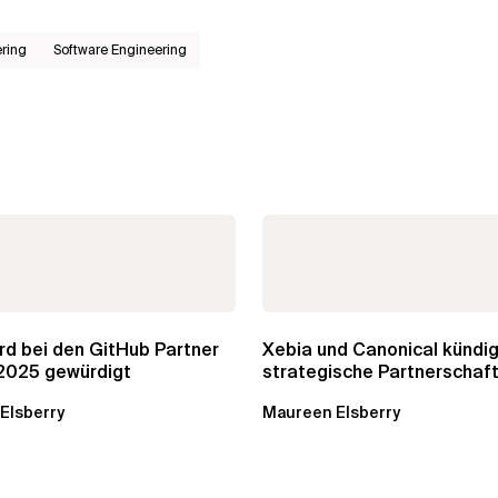
ering
Software Engineering
rd bei den GitHub Partner
Xebia und Canonical kündi
2025 gewürdigt
strategische Partnerschaft
Open Source und...
Elsberry
Maureen Elsberry