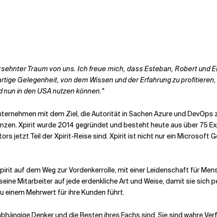
 ersehnter Traum von uns. Ich freue mich, dass Esteban, Robert und
rtige Gelegenheit, von dem Wissen und der Erfahrung zu profitieren,
 nun in den USA nutzen können."
ternehmen mit dem Ziel, die Autorität in Sachen Azure und DevOps zu 
gänzen. Xpirit wurde 2014 gegründet und besteht heute aus über 75 Exp
 jetzt Teil der Xpirit-Reise sind. Xpirit ist nicht nur ein Microsoft 
pirit auf dem Weg zur Vordenkerrolle, mit einer Leidenschaft für M
seine Mitarbeiter auf jede erdenkliche Art und Weise, damit sie sich 
zu einem Mehrwert für ihre Kunden führt.
unabhängige Denker und die Besten ihres Fachs sind. Sie sind wahre Ve