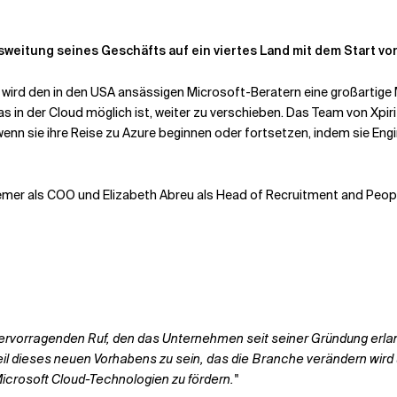
Ausweitung seines Geschäfts auf ein viertes Land mit dem Start von
it wird den in den USA ansässigen Microsoft-Beratern eine großartige 
in der Cloud möglich ist, weiter zu verschieben. Das Team von Xp
wenn sie ihre Reise zu Azure beginnen oder fortsetzen, indem sie En
Bremer als COO und Elizabeth Abreu als Head of Recruitment and Peop
 hervorragenden Ruf, den das Unternehmen seit seiner Gründung erlan
 Teil dieses neuen Vorhabens zu sein, das die Branche verändern wir
icrosoft Cloud-Technologien zu fördern."