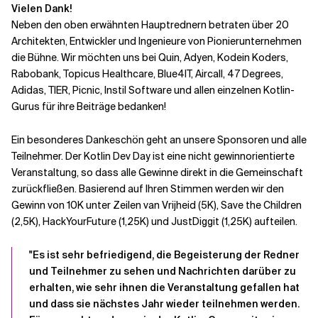
Vielen Dank!
Neben den oben erwähnten Hauptrednern betraten über 20
Architekten, Entwickler und Ingenieure von Pionierunternehmen
die Bühne. Wir möchten uns bei Quin, Adyen, Kodein Koders,
Rabobank, Topicus Healthcare, Blue4IT, Aircall, 47 Degrees,
Adidas, TIER, Picnic, Instil Software und allen einzelnen Kotlin-
Gurus für ihre Beiträge bedanken!
Ein besonderes Dankeschön geht an unsere Sponsoren und alle
Teilnehmer. Der Kotlin Dev Day ist eine nicht gewinnorientierte
Veranstaltung, so dass alle Gewinne direkt in die Gemeinschaft
zurückfließen. Basierend auf Ihren Stimmen werden wir den
Gewinn von 10K unter Zeilen van Vrijheid (5K), Save the Children
(2,5K), HackYourFuture (1,25K) und JustDiggit (1,25K) aufteilen.
"Es ist sehr befriedigend, die Begeisterung der Redner
und Teilnehmer zu sehen und Nachrichten darüber zu
erhalten, wie sehr ihnen die Veranstaltung gefallen hat
und dass sie nächstes Jahr wieder teilnehmen werden.